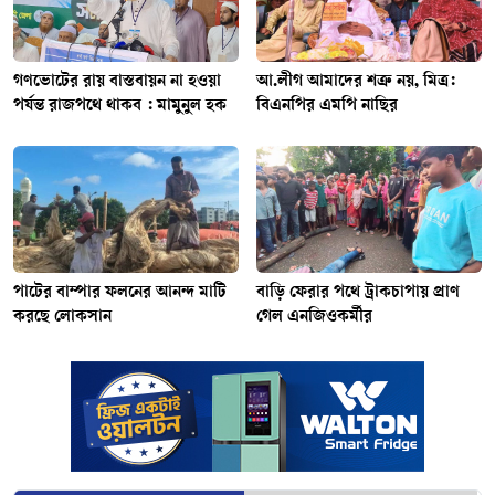
গণভোটের রায় বাস্তবায়ন না হওয়া
আ.লীগ আমাদের শত্রু নয়, মিত্র:
পর্যন্ত রাজপথে থাকব : মামুনুল হক
বিএনপির এমপি নাছির
পাটের বাম্পার ফলনের আনন্দ মাটি
বাড়ি ফেরার পথে ট্রাকচাপায় প্রাণ
করছে লোকসান
গেল এনজিওকর্মীর