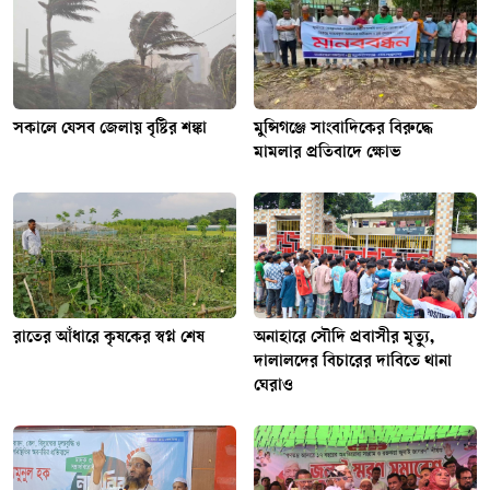
সকালে যেসব জেলায় বৃষ্টির শঙ্কা
মুন্সিগঞ্জে সাংবাদিকের বিরুদ্ধে
মামলার প্রতিবাদে ক্ষোভ
রাতের আঁধারে কৃষকের স্বপ্ন শেষ
অনাহারে সৌদি প্রবাসীর মৃত্যু,
দালালদের বিচারের দাবিতে থানা
ঘেরাও