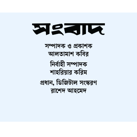
ভূমিকা পালন করবে—এ বিষয়ে বিশ্লেষকদের মধ্যে ঐকমত্য রয়েছে।
তবে বর্তমান বাস্তবতায় বিশ্বের নেতৃত্ব কোনো একক দেশের হাতে
কেন্দ্রীভূত হওয়ার সম্ভাবনা কম। বরং একাধিক প্রভাবশালী শক্তির
সহাবস্থানে একটি বহুমাত্রিক ক্ষমতার ভারসাম্য গড়ে উঠতে পারে,
যেখানে ভারত ও চীন নিঃসন্দেহে চালকের আসনে থাকবে।
সম্পাদক ও প্রকাশক
আলতামাশ কবির
নির্বাহী সম্পাদক
শাহরিয়ার করিম
প্রধান, ডিজিটাল সংস্করণ
রাশেদ আহমেদ
About Us
Contact Us
Terms And Condition