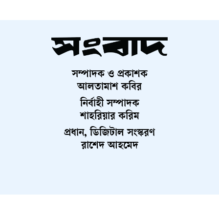
ভূমিকা পালন করবে—এ বিষয়ে বিশ্লেষকদের মধ্যে ঐকমত্য রয়েছে।
তবে বর্তমান বাস্তবতায় বিশ্বের নেতৃত্ব কোনো একক দেশের হাতে
কেন্দ্রীভূত হওয়ার সম্ভাবনা কম। বরং একাধিক প্রভাবশালী শক্তির
সহাবস্থানে একটি বহুমাত্রিক ক্ষমতার ভারসাম্য গড়ে উঠতে পারে,
যেখানে ভারত ও চীন নিঃসন্দেহে চালকের আসনে থাকবে।
সম্পাদক ও প্রকাশক
আলতামাশ কবির
নির্বাহী সম্পাদক
শাহরিয়ার করিম
প্রধান, ডিজিটাল সংস্করণ
রাশেদ আহমেদ
About Us
Contact Us
Terms And Condition