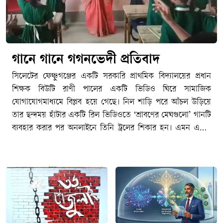
গানে গানে গগনভেদী প্রতিবাদ
সিলেটের ফেঞ্চুগঞ্জের একটি সরকারি প্রাথমিক বিদ্যালয়ের প্রধান
শিক্ষক বিউটি রাণী পালের একটি ভিডিও ঘিরে সামাজিক
যোগাযোগমাধ্যমে বিপ্লব হয়ে গেছে। নিল শাড়ি পরে আঁচল উড়িয়ে
তার ছন্দময় হাঁটার একটি রিল ভিডিওতে ‘শ্রাবণের মেঘগুলো’ গানটি
ব্যবহার করার পর অনলাইনে তিনি ট্রলের শিকার হন। এমন একটি
ভদ্রজনোচিত আচরণ ট্রল হওয়ায় সারা দেশের বিভিন্ন প্রান্তের শিক্ষক,
সংস্কৃতিকর্মী ও সাধারণ মানুষ একই গান ব্যবহার করে ভিডিও
প্রকাশের মাধ্যমে তার পাশে দাঁড়ান। শুধু ট্রল নয়, বিউটি পালের
ভিডিও সরকারি কর্মচারীদের আচরণবিধি বা সামাজিক
যোগাযোগমাধ্যম ব্যবহারের নীতিমালা লঙ্ঘন করেছে কিনা, তা যাচাই
করে প্রশাসনিক ব্যবস্থা নেয়ার প্রস্তুতি নিতে যাচ্ছিল স্থানীয় প্রাথমিক
শিক্ষা বিভাগ, প্রতিমন্ত্রীর বক্তব্যের পর থেমে যায় তদন্ত কমিটি গঠনের