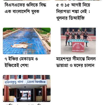
বিএসএফের গুলিতে বিদ্ধ
৫ ও ১৫ আগস্ট নিয়ে
উপভোগ করেন।
এক বাংলাদেশি যুবক
নিরাপত্তা শঙ্কা নেই :
খুলনার ডিআইজি
৭ ইঞ্চির মেকাডম ৩
মহেশপুর সীমান্তে মিলল
ইঞ্চিতেই শেষ!
ভায়াগ্রা ও মদের চালান