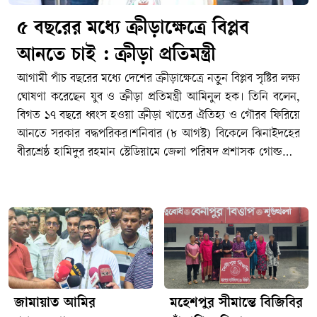
৫ বছরের মধ্যে ক্রীড়াক্ষেত্রে বিপ্লব
আনতে চাই : ক্রীড়া প্রতিমন্ত্রী
আগামী পাঁচ বছরের মধ্যে দেশের ক্রীড়াক্ষেত্রে নতুন বিপ্লব সৃষ্টির লক্ষ্য
ঘোষণা করেছেন যুব ও ক্রীড়া প্রতিমন্ত্রী আমিনুল হক। তিনি বলেন,
বিগত ১৭ বছরে ধ্বংস হওয়া ক্রীড়া খাতের ঐতিহ্য ও গৌরব ফিরিয়ে
আনতে সরকার বদ্ধপরিকর।শনিবার (৮ আগস্ট) বিকেলে ঝিনাইদহের
বীরশ্রেষ্ঠ হামিদুর রহমান স্টেডিয়ামে জেলা পরিষদ প্রশাসক গোল্ডকাপ
ফুটবল টুর্নামেন্টের ফাইনাল খেলার পুরস্কার বিতরণী অনুষ্ঠানে বিশেষ
অতিথির বক্তব্যে তিনি এসব কথা বলেন। অনুষ্ঠানে প্রধান অতিথি
হিসেবে উপস্থিত ছিলেন আইনমন্ত্রী মো. আসাদুজ্জামান।প্রতিমন্ত্রী
আমিনুল হক বলেন, তৃণমূল পর্যায় থেকে প্রতিভাবান খেলোয়াড় খুঁজে
বের করতে ‘নতুন কুঁড়ি’সহ বিভিন্ন স্কুল-কলেজ পর্যায়ে ক্রীড়া ইভেন্ট
যুক্ত করা হয়েছে। খেলাধুলাকে কেবল বিনোদন নয়, পেশা হিসেবেও
প্রতিষ্ঠিত করতে হবে। এতে তরুণ প্রজন্ম মাদক ও সামাজিক অবক্ষয়
থেকে দূরে থাকবে।’অবকাঠামো উন্নয়নের পরিকল্পনা তুলে ধরে তিনি
জামায়াত আমির
মহেশপুর সীমান্তে বিজিবির