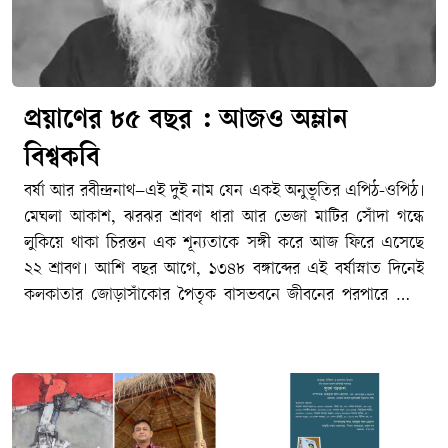
প্রয়াণের ৮৫ বছর : আজও অম্লান
বিশ্বকবি
বর্ষা আর রবীন্দ্রনাথ–এই দুই নাম যেন একই অনুভূতির এপিঠ-ওপিঠ।
মেঘলা আকাশ, ঝরঝর শ্রাবণ ধারা আর ভেজা মাটির সোঁদা গন্ধে
লুকিয়ে থাকা চিরন্তন এক শূন্যতাকে সঙ্গী করে আজ ফিরে এসেছে
২২ শ্রাবণ। আশি বছর আগে, ১৩৪৮ বঙ্গাব্দের এই বর্ষাস্নাত দিনেই
কলকাতার জোড়াসাঁকোর পৈতৃক বাসভবনে জীবনের পরপারে পাড়ি
জমিয়েছিলেন বাংলা সাহিত্যের রবি–বিশ্বকবি রবীন্দ্রনাথ ঠাকুর। আজ
তার ৮৫তম প্রয়াণ দিবস। মহাকালের আবর্তে ৮৫টি বছর পার হয়ে
গেলেও বাঙালির হৃদয়ে তিনি এতটুকু পুরোনো হননি। জীবনের
অনাবিল আনন্দ, গভীর বেদনা, বিরহ-মিলন কিংবা প্রার্থনা–মানুষের
মনস্তাত্ত্বিক প্রতিচ্ছবির প্রতিটি নিবিড় কোণে আজও তিনি একইভাবে