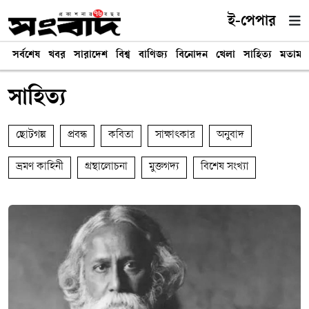
ই-পেপার
সর্বশেষ
খবর
সারাদেশ
বিশ্ব
বাণিজ্য
বিনোদন
খেলা
সাহিত্য
মতামত
সাহিত্য
ছোটগল্প
প্রবন্ধ
কবিতা
সাক্ষাৎকার
অনুবাদ
ভ্রমণ কাহিনী
গ্রন্থালোচনা
মুক্তগদ্য
বিশেষ সংখ্যা