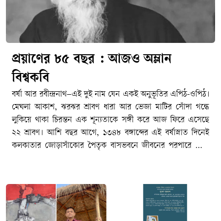
প্রয়াণের ৮৫ বছর : আজও অম্লান
বিশ্বকবি
বর্ষা আর রবীন্দ্রনাথ–এই দুই নাম যেন একই অনুভূতির এপিঠ-ওপিঠ।
মেঘলা আকাশ, ঝরঝর শ্রাবণ ধারা আর ভেজা মাটির সোঁদা গন্ধে
লুকিয়ে থাকা চিরন্তন এক শূন্যতাকে সঙ্গী করে আজ ফিরে এসেছে
২২ শ্রাবণ। আশি বছর আগে, ১৩৪৮ বঙ্গাব্দের এই বর্ষাস্নাত দিনেই
কলকাতার জোড়াসাঁকোর পৈতৃক বাসভবনে জীবনের পরপারে পাড়ি
জমিয়েছিলেন বাংলা সাহিত্যের রবি–বিশ্বকবি রবীন্দ্রনাথ ঠাকুর। আজ
তার ৮৫তম প্রয়াণ দিবস। মহাকালের আবর্তে ৮৫টি বছর পার হয়ে
গেলেও বাঙালির হৃদয়ে তিনি এতটুকু পুরোনো হননি। জীবনের
অনাবিল আনন্দ, গভীর বেদনা, বিরহ-মিলন কিংবা প্রার্থনা–মানুষের
মনস্তাত্ত্বিক প্রতিচ্ছবির প্রতিটি নিবিড় কোণে আজও তিনি একইভাবে