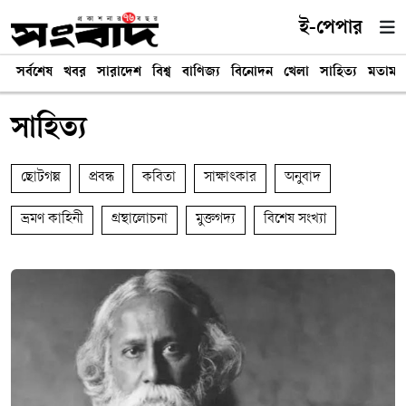
ই-পেপার
সর্বশেষ
খবর
সারাদেশ
বিশ্ব
বাণিজ্য
বিনোদন
খেলা
সাহিত্য
মতামত
সাহিত্য
ছোটগল্প
প্রবন্ধ
কবিতা
সাক্ষাৎকার
অনুবাদ
ভ্রমণ কাহিনী
গ্রন্থালোচনা
মুক্তগদ্য
বিশেষ সংখ্যা