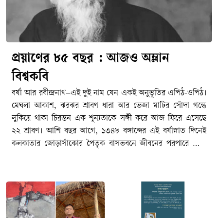
প্রয়াণের ৮৫ বছর : আজও অম্লান
বিশ্বকবি
বর্ষা আর রবীন্দ্রনাথ–এই দুই নাম যেন একই অনুভূতির এপিঠ-ওপিঠ।
মেঘলা আকাশ, ঝরঝর শ্রাবণ ধারা আর ভেজা মাটির সোঁদা গন্ধে
লুকিয়ে থাকা চিরন্তন এক শূন্যতাকে সঙ্গী করে আজ ফিরে এসেছে
২২ শ্রাবণ। আশি বছর আগে, ১৩৪৮ বঙ্গাব্দের এই বর্ষাস্নাত দিনেই
কলকাতার জোড়াসাঁকোর পৈতৃক বাসভবনে জীবনের পরপারে পাড়ি
জমিয়েছিলেন বাংলা সাহিত্যের রবি–বিশ্বকবি রবীন্দ্রনাথ ঠাকুর। আজ
তার ৮৫তম প্রয়াণ দিবস। মহাকালের আবর্তে ৮৫টি বছর পার হয়ে
গেলেও বাঙালির হৃদয়ে তিনি এতটুকু পুরোনো হননি। জীবনের
অনাবিল আনন্দ, গভীর বেদনা, বিরহ-মিলন কিংবা প্রার্থনা–মানুষের
মনস্তাত্ত্বিক প্রতিচ্ছবির প্রতিটি নিবিড় কোণে আজও তিনি একইভাবে