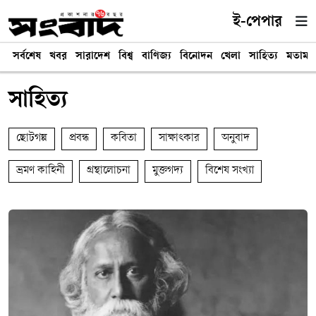
ই-পেপার
সর্বশেষ
খবর
সারাদেশ
বিশ্ব
বাণিজ্য
বিনোদন
খেলা
সাহিত্য
মতামত
সাহিত্য
ছোটগল্প
প্রবন্ধ
কবিতা
সাক্ষাৎকার
অনুবাদ
ভ্রমণ কাহিনী
গ্রন্থালোচনা
মুক্তগদ্য
বিশেষ সংখ্যা