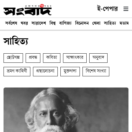
ই-পেপার
সর্বশেষ
খবর
সারাদেশ
বিশ্ব
বাণিজ্য
বিনোদন
খেলা
সাহিত্য
মতামত
সাহিত্য
ছোটগল্প
প্রবন্ধ
কবিতা
সাক্ষাৎকার
অনুবাদ
ভ্রমণ কাহিনী
গ্রন্থালোচনা
মুক্তগদ্য
বিশেষ সংখ্যা