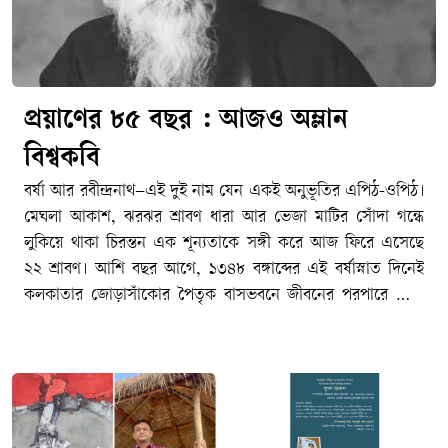
প্রয়াণের ৮৫ বছর : আজও অম্লান
বিশ্বকবি
বর্ষা আর রবীন্দ্রনাথ–এই দুই নাম যেন একই অনুভূতির এপিঠ-ওপিঠ।
মেঘলা আকাশ, ঝরঝর শ্রাবণ ধারা আর ভেজা মাটির সোঁদা গন্ধে
লুকিয়ে থাকা চিরন্তন এক শূন্যতাকে সঙ্গী করে আজ ফিরে এসেছে
২২ শ্রাবণ। আশি বছর আগে, ১৩৪৮ বঙ্গাব্দের এই বর্ষাস্নাত দিনেই
কলকাতার জোড়াসাঁকোর পৈতৃক বাসভবনে জীবনের পরপারে পাড়ি
জমিয়েছিলেন বাংলা সাহিত্যের রবি–বিশ্বকবি রবীন্দ্রনাথ ঠাকুর। আজ
তার ৮৫তম প্রয়াণ দিবস। মহাকালের আবর্তে ৮৫টি বছর পার হয়ে
গেলেও বাঙালির হৃদয়ে তিনি এতটুকু পুরোনো হননি। জীবনের
অনাবিল আনন্দ, গভীর বেদনা, বিরহ-মিলন কিংবা প্রার্থনা–মানুষের
মনস্তাত্ত্বিক প্রতিচ্ছবির প্রতিটি নিবিড় কোণে আজও তিনি একইভাবে