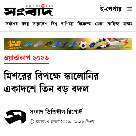
ই-পেপার
সর্বশেষ
খবর
সারাদেশ
বিশ্ব
বাণিজ্য
বিনোদন
খেলা
সাহিত্য
মতামত
ওয়ার্ল্ডকাপ ২০২৬
মিশরের বিপক্ষে স্কালোনির
একাদশে তিন বড় বদল
সংবাদ ডিজিটাল রিপোর্ট
প্রকাশ: ৭ জুলাই ২০২৬, ০৯:১৬ পিএম