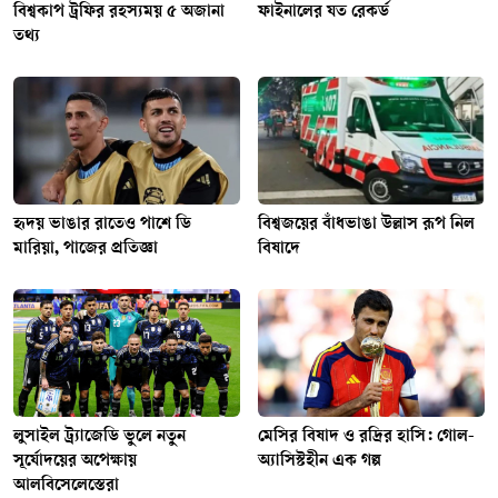
বিশ্বকাপ ট্রফির রহস্যময় ৫ অজানা
ফাইনালের যত রেকর্ড
তথ্য
হৃদয় ভাঙার রাতেও পাশে ডি
বিশ্বজয়ের বাঁধভাঙা উল্লাস রূপ নিল
মারিয়া, পাজের প্রতিজ্ঞা
বিষাদে
লুসাইল ট্র্যাজেডি ভুলে নতুন
মেসির বিষাদ ও রদ্রির হাসি: গোল-
সূর্যোদয়ের অপেক্ষায়
অ্যাসিস্টহীন এক গল্প
আলবিসেলেস্তেরা