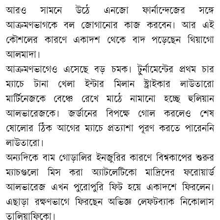
আরও সামনে উঠে এনজো ফার্নান্দেজের সঙ্গে
আক্রমণভাগকে বল জোগানোর কাজ করবেন। আর এই
কৌশলের কারণে একাদশ থেকে বাদ পড়েছেন থিয়াগো
আলমাদা।
​আক্রমণভাগেও এসেছে বড় চমক। টুর্নামেন্টের প্রথম চার
ম্যাচে টানা খেলা ইন্টার মিলান স্ট্রাইকার লাউতারো
মার্টিনেজকে বেঞ্চে রেখে মাঠে নামানো হচ্ছে হুলিয়ান
আলভারেজকে। জর্ডানের বিপক্ষে গোল করলেও শেষ
ষোলোর ঠিক আগের ম্যাচে প্রত্যাশা পূরণ করতে পারেননি
লাউতারো।
অন্যদিকে বাম গোড়ালির ইনজুরির কারণে বিশ্বকাপের শুরুর
ম্যাচগুলো মিস করা অ্যাটলেটিকো মাদ্রিদের ফরোয়ার্ড
আলভারেজ এখন পুরোপুরি ফিট হয়ে একাদশে ফিরলেন।
এছাড়া রক্ষণভাগে ফিরছেন অভিজ্ঞ লেফটব্যাক নিকোলাস
তালিয়াফিকো।