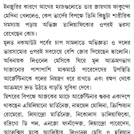
ইনজুরির কারণে আগের ম্যাচগুলোতে তার জায়গায় ফাকুন্দো
মেদিনা খেললেও, কেপ ভার্দের বিপক্ষে তিনি কিছুটা শারীরিক
সমস্যায় পড়ায় অভিজ্ঞ তালিয়াফিকোর ওপরই ভরসা
রেখেছেন কোচ।
​মূলত নকআউট পর্বের চাপ সামলাতে অভিজ্ঞতা ও দলের
ভারসাম্যের ওপরই সবচেয়ে বেশি জোর দিয়েছেন স্কালোনি।
অধিনায়ক লিওনেল মেসিকে ঘিরে মূল আক্রমণভাগ
সাজানোর পাশাপাশি মাঝমাঠে পারেদেসের উপস্থিতি
আর্জেন্টিনাকে বলের নিয়ন্ত্রণ ধরে রাখতে এবং রক্ষণ থেকে
আক্রমণে দ্রুত উঠতে বাড়তি সুবিধা দেবে।
মিশরের বিপক্ষে আজকের ম্যাচে আর্জেন্টিনার শুরুর একাদশে
থাকছেন এমিলিয়ানো মার্তিনেজ, নাহুয়েল মোলিনা, ক্রিশ্চিয়ান
রোমেরো, লিসান্দ্রো মার্তিনেজ, নিকোলাস তালিয়াফিকো,
রদ্রিগো ডি পল, এনজো ফার্নান্দেজ, লিয়ান্দ্রো পারেদেস,
আলেক্সিস ম্যাক অ্যালিস্টার, লিওনেল মেসি ও হুলিয়ান