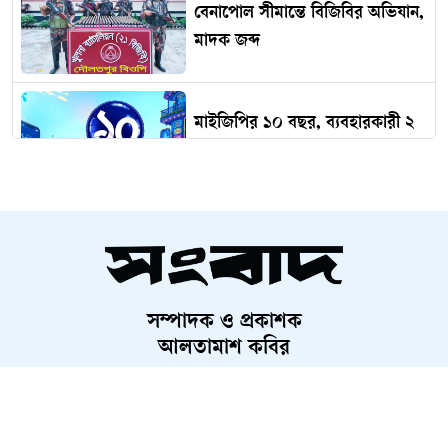
বেনাপোল সীমান্তে বিজিবির অভিযান,
মাদক জব্দ
মাইজিপির ১০ বছর, ব্যবহারকারী ২
কোটি ৩০ লাখ
সাবেক স্বাস্থ্য উপদেষ্টা এ আর খান
মারা গেছেন
সম্পাদক ও প্রকাশক
আওয়ামী লীগ না করেও ‘নেতা’,
আলতামাশ কবির
বৃদ্ধের করুণ আর্তনাদ
নির্বাহী সম্পাদক
শাহরিয়ার করিম
প্রধান, ডিজিটাল সংস্করণ
জাফর ইকবালসহ ৮ জনের বিরুদ্ধে