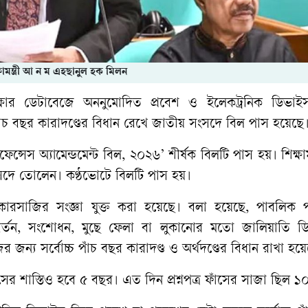
্ষামন্ত্রী আ ন ম এহছানুল হক মিলন
ক্ষার ডেটাবেজে অননুমোদিত প্রবেশ ও ইলেকট্রনিক ডিভাই
চ পাঁচ বছর কারাদণ্ডের বিধান রেখে জাতীয় সংসদে বিল পাস হয়েছে
্সেস অ্যামেন্ডমেন্ট বিল, ২০২৬’ শীর্ষক বিলটি পাস হয়। শিক্ষামন
সদে তোলেন। কণ্ঠভোটে বিলটি পাস হয়।
কারসাজির সংজ্ঞা যুক্ত করা হয়েছে। বলা হয়েছে, পাবলিক পর
িবর্তন, সংশোধন, মুছে ফেলা বা লুকানোর মতো জালিয়াতি ড
য সর্বোচ্চ পাঁচ বছর কারাদণ্ড ও অর্থদণ্ডের বিধান রাখা হয়ে
াঁসের শাস্তিও হবে ৫ বছর। এত দিন প্রশ্নপত্র ফাঁসের সাজা ছিল 