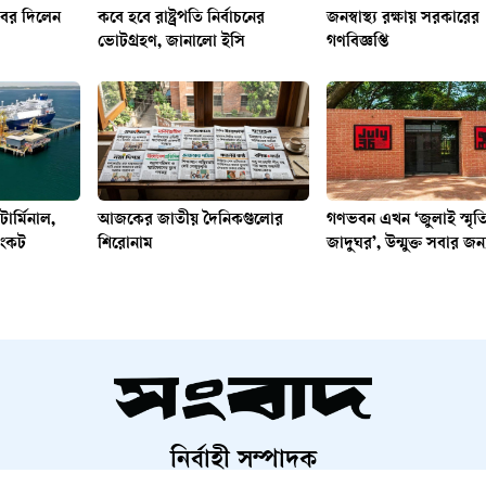
 খবর দিলেন
কবে হবে রাষ্ট্রপতি নির্বাচনের
জনস্বাস্থ্য রক্ষায় সরকারের
ভোটগ্রহণ, জানালো ইসি
গণবিজ্ঞপ্তি
র্মিনাল,
আজকের জাতীয় দৈনিকগুলোর
গণভবন এখন ‘জুলাই স্মৃত
সংকট
শিরোনাম
জাদুঘর’, উন্মুক্ত সবার জন্
নির্বাহী সম্পাদক