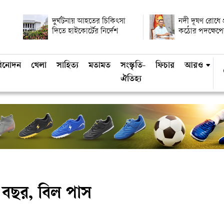
দুর্ঘটনায় আহতের চিকিৎসা
নদী দূষণ রোধে প্র
দিতে হাইকোর্টের নির্দেশ
কঠোর পদক্ষেপের
িনোদন
খেলা
সাহিত্য
মতামত
সংস্কৃতি-
ফিচার
আরও
ঐতিহ্য
৫ বছর, বিল পাস