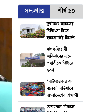
সদ্যপ্রাপ্ত
শীর্ষ ১০
দুর্ঘটনায় আহতের
চিকিৎসা দিতে
হাইকোর্টের নির্দেশ
মাদকবিরোধী
অভিযানের নামে
প্রবাসীকে পিটিয়ে
হত্যা
‘আইসব্রেকার অব
নলেজ’ অভিযানে
বাংলাদেশের শিক্ষার্থী
বেনাপোল সীমান্তে