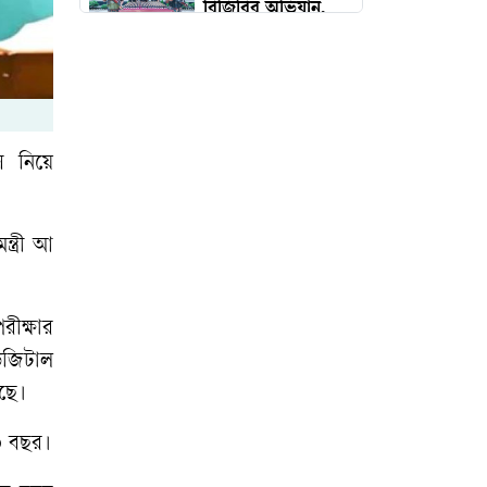
বিজিবির অভিযান,
মাদক জব্দ
মাইজিপির ১০ বছর,
ব্যবহারকারী ২ কোটি
৩০ লাখ
স নিয়ে
।
সাবেক স্বাস্থ্য উপদেষ্টা
এ আর খান মারা
্ত্রী আ
গেছেন
আওয়ামী লীগ না
ীক্ষার
করেও ‘নেতা’, বৃদ্ধের
িজিটাল
করুণ আর্তনাদ
ছে।
১০ বছর।
জাফর ইকবালসহ ৮