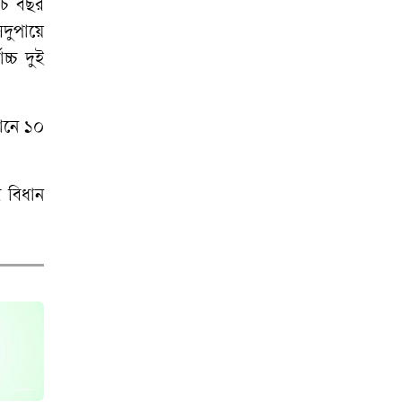
জনের বিরুদ্ধে তদন্ত
াঁচ বছর
প্রতিবেদন দাখিল
সদুপায়ে
চ্চ দুই
সংবর্ধনায় নেই ‘জুলাই
যোদ্ধা’, বিএনপির
ানে ১০
বর্জন
হাজীগঞ্জে শিশু ধর্ষণের
 বিধান
অভিযোগে
কেয়ারটেকার গ্রেপ্তার