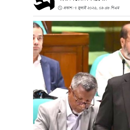
প্রকাশ: ৭ জুলাই ২০২৬, ০৯:৪৮ পিএম