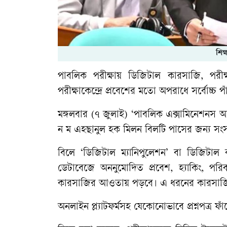
শিক
পাবলিক পরীক্ষায় ডিজিটাল কারসাজি, পরী
পরীক্ষাকেন্দ্রে প্রবেশের মতো অপরাধে সর্বোচ্
মঙ্গলবার (৭ জুলাই) ‘পাবলিক এক্সামিনেশনস অফেন
ন ম এহছানুল হক মিলন বিলটি পাসের জন্য সং
বিলে ‘ডিজিটাল ম্যানিপুলেশন’ বা ডিজিটাল 
ডেটাবেজে অননুমোদিত প্রবেশ, হ্যাকিং, পর
কারসাজির আওতায় পড়বে। এ ধরনের কারসাজির জন্
অনলাইন প্ল্যাটফর্মসহ যেকোনোভাবে প্রশ্নপত্র ফ