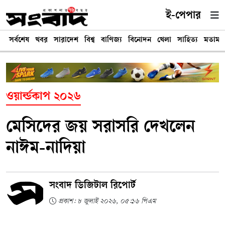
ই-পেপার
সর্বশেষ
খবর
সারাদেশ
বিশ্ব
বাণিজ্য
বিনোদন
খেলা
সাহিত্য
মতামত
ওয়ার্ল্ডকাপ ২০২৬
মেসিদের জয় সরাসরি দেখলেন
নাঈম-নাদিয়া
সংবাদ ডিজিটাল রিপোর্ট
প্রকাশ: ৮ জুলাই ২০২৬, ০৫:১৬ পিএম