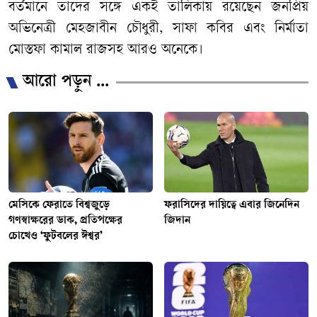
বর্তমানে তাদের সঙ্গে একই তালিকায় রয়েছেন জনপ্রিয়
অভিনেত্রী মেহজাবীন চৌধুরী, সাফা কবির এবং নির্মাতা
মোস্তফা কামাল রাজসহ আরও অনেকে।
আরো পড়ুন ...
মেসিকে ফেরাতে বিশ্বজুড়ে
ফরাসিদের দায়িত্বে এবার জিনেদিন
গণস্বাক্ষরের ডাক, প্রতিপক্ষের
জিদান
চোখেও ‘ফুটবলের ঈশ্বর’