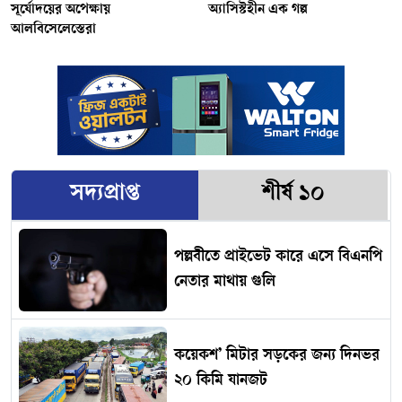
সূর্যোদয়ের অপেক্ষায়
অ্যাসিস্টহীন এক গল্প
আলবিসেলেস্তেরা
সদ্যপ্রাপ্ত
শীর্ষ ১০
পল্লবীতে প্রাইভেট কারে এসে বিএনপি
নেতার মাথায় গুলি
কয়েকশ’ মিটার সড়কের জন্য দিনভর
২০ কিমি যানজট