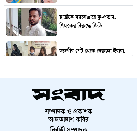
ছাত্রীকে ম্যাসেঞ্জারে কু-প্রস্তাব,
শিক্ষকের বিরুদ্ধে জিডি
তরুণীর পেট থেকে বেরুলো ইয়াবা,
অতঃপর...
ভারত থেকে ২ টন টিয়ার শেল
আমদানি
সম্পাদক ও প্রকাশক
‘কিসের হাসিনা? তার চেহারা কি দেখা
আলতামাশ কবির
গেছে?’
নির্বাহী সম্পাদক