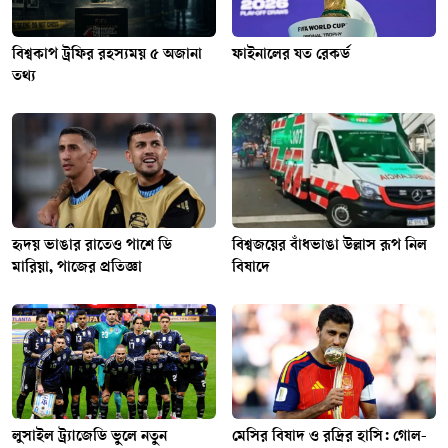
বিশ্বকাপ ট্রফির রহস্যময় ৫ অজানা
ফাইনালের যত রেকর্ড
তথ্য
হৃদয় ভাঙার রাতেও পাশে ডি
বিশ্বজয়ের বাঁধভাঙা উল্লাস রূপ নিল
মারিয়া, পাজের প্রতিজ্ঞা
বিষাদে
লুসাইল ট্র্যাজেডি ভুলে নতুন
মেসির বিষাদ ও রদ্রির হাসি: গোল-