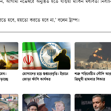
গামী নভেম্বরে অনুষ্ঠিত হতে যাওয়া মার্কিন মধ্যবর্তী নির্বা
তে হবে, হয়তো করতে হবে না,’ বলেন ট্রাম্প।
 মেঘ:
মোসাদের হয়ে গুপ্তচরবৃত্তি: ইরানে
শত্রু পরিবেষ্টিত সৌদি আ
ঁড়াচ্ছে
জোড়া ফাঁসি কার্যকর
ত্রিমুখী হামলার শিকার