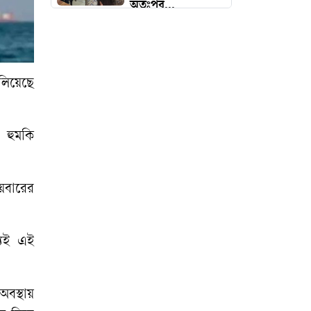
অতঃপর...
ভারত থেকে ২ টন
টিয়ার শেল আমদানি
লিয়েছে
‘কিসের হাসিনা? তার
চেহারা কি দেখা
ে হুমকি
গেছে?’
ইতালিতে বাংলাদেশ
ীয়বারের
বিমানের ফ্লাইটের
জরুরি অবতরণ
্যেই এই
প্রধানমন্ত্রী রোববার
চট্টগ্রাম ও কক্সবাজারে
অবস্থায়
যাচ্ছেন