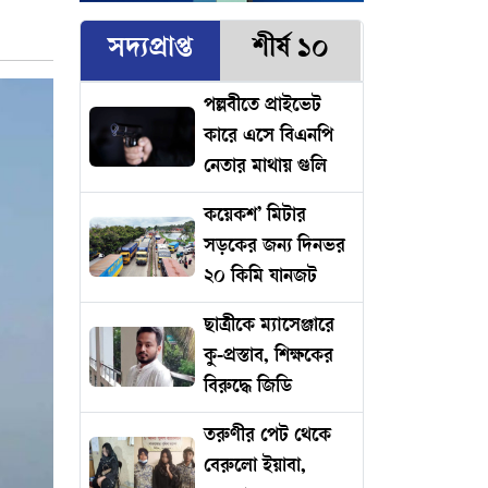
সদ্যপ্রাপ্ত
শীর্ষ ১০
পল্লবীতে প্রাইভেট
কারে এসে বিএনপি
নেতার মাথায় গুলি
কয়েকশ’ মিটার
সড়কের জন্য দিনভর
২০ কিমি যানজট
ছাত্রীকে ম্যাসেঞ্জারে
কু-প্রস্তাব, শিক্ষকের
বিরুদ্ধে জিডি
তরুণীর পেট থেকে
বেরুলো ইয়াবা,