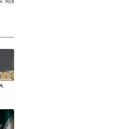
চন ঘিরে
স্বাধীন গণমাধ্যমেই
গণতন্ত্রের সমৃদ্ধি
ঊর্ধ্বতন কর্মকর্তাদের
নিয়ে অপপ্রচার, সতর্ক
করল পুলিশ
রব,