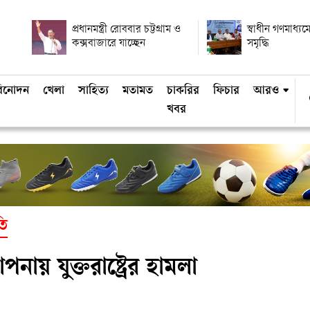
প্রধানমন্ত্রী রোববার চট্টগ্রাম ও
স্বাধীন গণমাধ্যমে
কক্সবাজারে যাচ্ছেন
সমৃদ্ধি
িনোদন
খেলা
সাহিত্য
মতামত
চাকরির
ফিচার
আরও
খবর
তি
ায় যুক্তরাষ্ট্রের হামলা