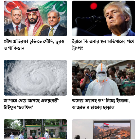
যৌথ প্রতিরক্ষা চুক্তিতে সৌদি, তুরস্ক
ইরানে কি এবার স্থল অভিযানের পথে
ও পাকিস্তান
ট্রাম্প?
জাপানে ধেয়ে আসছে প্রলয়ংকরী
কঙ্গোয় ভয়াবহ রূপ নিচ্ছে ইবোলা,
টাইফুন ‘ডলফিন’
আক্রান্ত ৪ হাজার ছাড়াল