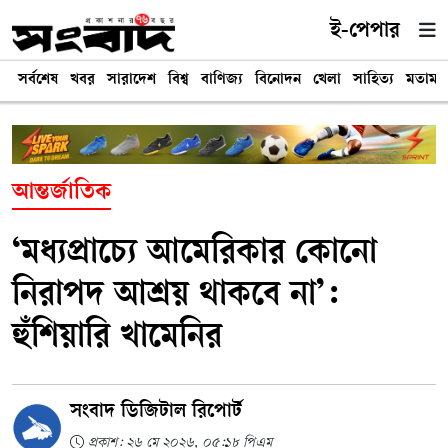
ই-পেপার
সর্বশেষ
খবর
সারাদেশ
বিশ্ব
বাণিজ্য
বিনোদন
খেলা
সাহিত্য
মতামত
আন্তর্জাতিক
‘মধ্যপ্রাচ্যে আমেরিকার কোনো
নিরাপদ আশ্রয় থাকবে না’:
হুঁশিয়ারি খামেনির
সংবাদ ডিজিটাল রিপোর্ট
প্রকাশ: ২৬ মে ২০২৬, ০৫:১৮ পিএম