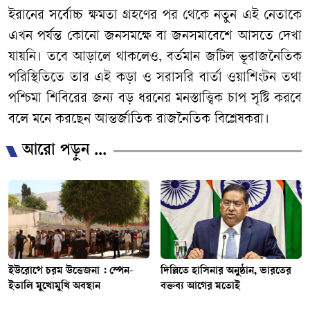
ইরানের সর্বোচ্চ ক্ষমতা গ্রহণের পর থেকে নতুন এই নেতাকে
এখন পর্যন্ত কোনো জনসমক্ষে বা জনসমাবেশে আসতে দেখা
যায়নি। তবে আড়ালে থাকলেও, বর্তমান জটিল ভূরাজনৈতিক
পরিস্থিতিতে তার এই কড়া ও সরাসরি বার্তা ওয়াশিংটন তথা
পশ্চিমা শিবিরের জন্য বড় ধরনের মনস্তাত্ত্বিক চাপ সৃষ্টি করবে
বলে মনে করছেন আন্তর্জাতিক রাজনৈতিক বিশ্লেষকরা।
আরো পড়ুন ...
ইউরোপে চরম উত্তেজনা : স্পেন-
দিল্লিতে হাসিনার অনুষ্ঠান, ভারতের
ইতালি মুখোমুখি অবস্থান
বক্তব্য আগের মতোই