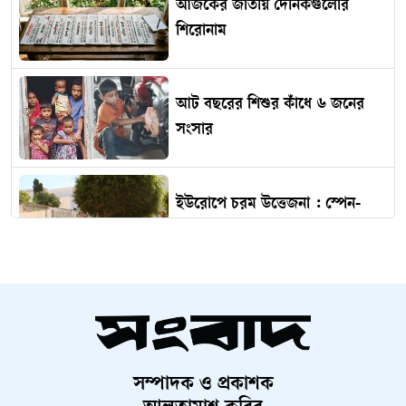
আজকের জাতীয় দৈনিকগুলোর
শিরোনাম
আট বছরের শিশুর কাঁধে ৬ জনের
সংসার
ইউরোপে চরম উত্তেজনা : স্পেন-
ইতালি মুখোমুখি অবস্থান
শাহজালাল বিমানবন্দরের বলাকা
লাউঞ্জে আগুন
সম্পাদক ও প্রকাশক
নাটোরে হবে বিশ্বমানের পর্যটন হাব :