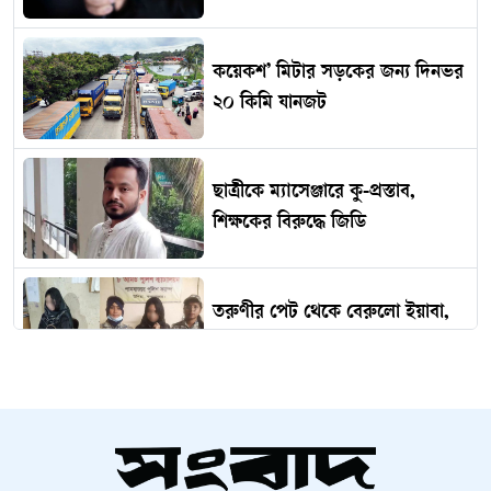
কয়েকশ’ মিটার সড়কের জন্য দিনভর
২০ কিমি যানজট
ছাত্রীকে ম্যাসেঞ্জারে কু-প্রস্তাব,
শিক্ষকের বিরুদ্ধে জিডি
তরুণীর পেট থেকে বেরুলো ইয়াবা,
অতঃপর...
ভারত থেকে ২ টন টিয়ার শেল
আমদানি