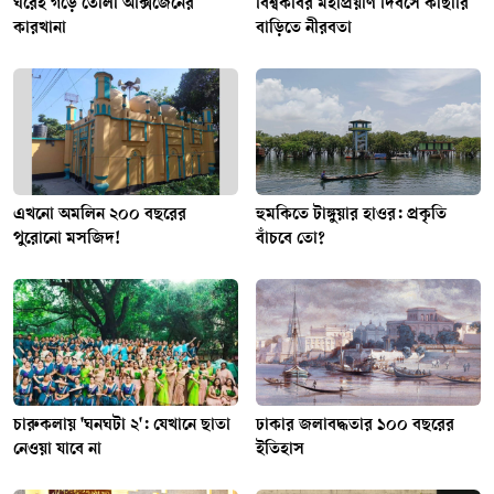
ঘরেই গড়ে তোলা অক্সিজেনের
বিশ্বকবির মহাপ্রয়াণ দিবসে কাছারি
কারখানা
বাড়িতে নীরবতা
এখনো অমলিন ২০০ বছরের
হুমকিতে টাঙ্গুয়ার হাওর: প্রকৃতি
পুরোনো মসজিদ!
বাঁচবে তো?
চারুকলায় 'ঘনঘটা ২': যেখানে ছাতা
ঢাকার জলাবদ্ধতার ১০০ বছরের
নেওয়া যাবে না
ইতিহাস