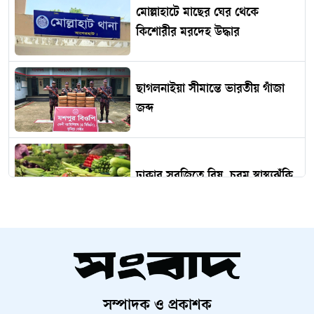
মোল্লাহাটে মাছের ঘের থেকে
কিশোরীর মরদেহ উদ্ধার
ছাগলনাইয়া সীমান্তে ভারতীয় গাঁজা
জব্দ
ঢাকার সবজিতে বিষ, চরম স্বাস্থ্যঝুঁকি
রাসায়নিকের বদলে প্রাকৃতিক সারের
ব্যবহার বাড়ানোর আহ্বান
সম্পাদক ও প্রকাশক