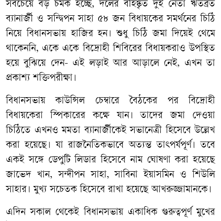
সবচেয়ে বড় চমক হচ্ছে, দলের বহিষ্কৃত দুই নেতা ঋতব্রত
ব্যানার্জী ও সন্দ্বিপন সাহা ৫৮ জন বিধায়কের সমর্থনের চিঠি
নিয়ে বিধানসভায় হাজির হন। শুধু চিঠি জমা দিয়েই থেমে
থাকেননি, একে একে বিদ্রোহী শিবিরের বিধায়করাও উপস্থিত
হয়ে বুঝিয়ে দেন- এই লড়াই আর আড়ালে নেই, এখন তা
প্রকাশ্য শক্তিপরীক্ষা।
বিধানসভায় কাউন্সিল চেম্বারে বৈঠকের পর বিদ্রোহী
বিধায়কেরা স্পিকারের কক্ষে যান। তাদের জমা দেওয়া
চিঠিতে এখনও মমতা ব্যানার্জীকেই সভানেত্রী হিসেবে উল্লেখ
করা হয়েছে। যা রাজনৈতিকভাবে অত্যন্ত তাৎপর্যপূর্ণ। তবে
একই সঙ্গে ডেপুটি লিডার হিসেবে নাম ঘোষণা করা হয়েছে
জাভেদ খান, সন্দীপন সাহা, সাবিনা ইয়াসমিন ও শিউলি
সাহার। মুখ্য সচেতক হিসেবে রাখা হয়েছে আখরুজ্জামানকে।
এদিন সকাল থেকেই বিধানসভায় একাধিক গুরুত্বপূর্ণ মুখের