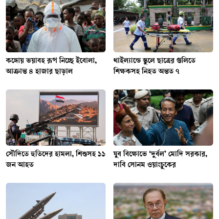
কঙ্গোয় ভয়াবহ রূপ নিচ্ছে ইবোলা,
থাইল্যান্ডে স্কুলে ছাত্রের গুলিতে
আক্রান্ত ৪ হাজার ছাড়াল
শিক্ষকসহ নিহত অন্তত ৭
সৌদিতে হুতিদের হামলা, শিশুসহ ১১
যুব বিক্ষোভে ‘দুর্বল’ মোদি সরকার,
জন আহত
দাবি সোনম ওয়াংচুকের