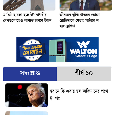
মার্কিন হামলা হলে উপসাগরীয়
জীবনের ঝুঁকি থাকলে কোনো
দেশগুলোতেও আঘাত হানবে ইরান
রোহিঙ্গাকে ফেরত পাঠাবে না
মালয়েশিয়া
সদ্যপ্রাপ্ত
শীর্ষ ১০
ইরানে কি এবার স্থল অভিযানের পথে
ট্রাম্প?