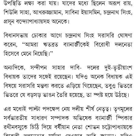
উপস্থিতি লক্ষ্য করা যায়। যাদের মধ্যে ছিলেন অরূপ রায়,
শিউলি সাহা, আখরুজ্জামান, সাবিনা ইয়াসমিন, চন্দ্রনাথ সিংহ,
প্রসূন বন্দ্যোপাধ্যায়সহ অনেকে।
বিধানসভায় ঢোকার আগে চন্দ্রনাথ সিংহ সরাসরি ঘোষণা
করেন, “আমরা ঋতব্রত ব্যানার্জীকেই বিরোধী দলনেতা
হিসেবে মেনে নিয়েছি।”
অন্যদিকে, সন্দীপন সাহার দাবি- দলের দুই-তৃতীয়াংশ
বিধায়ক তাদের সঙ্গেই রয়েছেন। যদিও অনেক বিধায়ক এই
বিষয়ে সরাসরি মন্তব্য করতে এড়িয়ে গিয়েছেন, তবুও ভিতরে
ভিতরে যে বড়সড় ভাঙন তৈরি হয়েছে, তা স্পষ্ট হয়ে উঠছে।
এর মধ্যেই পাল্টা পদক্ষেপ নেয় দলীয় শীর্ষ নেতৃত্ব। তৃণমূলের
সর্বভারতীয় সাধারণ সম্পাদক অভিষেক ব্যানার্জী স্পিকার
রথীনবসুকে চিঠি দিয়ে বর্ষীয়ান নেতা শোভন চট্টোপাধ্যায়কে