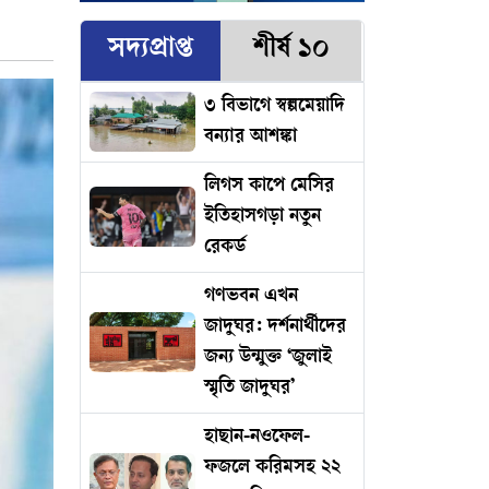
সদ্যপ্রাপ্ত
শীর্ষ ১০
৩ বিভাগে স্বল্পমেয়াদি
বন্যার আশঙ্কা
লিগস কাপে মেসির
ইতিহাসগড়া নতুন
রেকর্ড
গণভবন এখন
জাদুঘর: দর্শনার্থীদের
জন্য উন্মুক্ত ‘জুলাই
স্মৃতি জাদুঘর’
হাছান-নওফেল-
ফজলে করিমসহ ২২