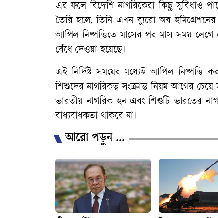
এর
ফলে
বিদেশি
নাগরিকেরা
কিছু
সুবিধাও
পা
তৈরি
হলে
,
তিনি
এখন
ব্যুরো
অব
ইমিগ্রেশনের
আপিল
নিষ্পত্তিতে
মাসের
পর
মাস
সময়
লেগে
বেঁধে
দেওয়া
হয়েছে।
এই
নির্দিষ্ট
সময়ের
মধ্যেই
আপিল
নিষ্পত্তি
ক
শিশুদের
নাগরিকত্ব
সংক্রান্ত
নিয়ম
আগের
চেয়ে
ভারতীয়
নাগরিক
হন
এবং
শিশুটি
ভারতের
নাগ
বাধ্যবাধকতা
থাকবে
না।
আরো পড়ুন ...