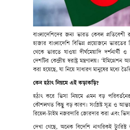
বাংলাদেশিদের
জন্য
ভারত
কেবল
প্রতিবেশী
রা
হাজার
বাংলাদেশি
বিভিন্ন
প্রয়োজনে
ভারতের
থেকে
ভারতে
যাওয়া
দীর্ঘমেয়াদি
দর্শনার্থী
ও
দেশটির
কেন্দ্রীয়
স্বরাষ্ট্র
মন্ত্রণালয়।
‘
ইমিগ্রেশন
অ্য
করা
হয়েছে
,
যা
নিয়ে
সাধারণ
মানুষের
মধ্যে
তৈর
কেন
হঠাৎ
নিয়মে
এই
কড়াকড়ি
?
হঠাৎ
করে
ভিসা
নিয়মে
এমন
বড়
পরিবর্তনে
কৌশলগত
কিছু
বড়
কারণ।
সংশ্লিষ্ট
সূত্র
ও
আন্তর
রিয়েল
-
টাইম
নজরদারি
জোরদার
করা
এবং
ভিস
দেখা
গেছে
,
অনেক
বিদেশি
নাগরিকই
ট্যুরিস্ট