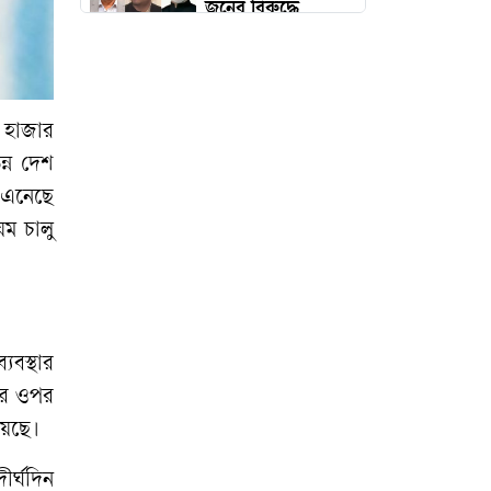
জনের বিরুদ্ধে
সাক্ষ্যগ্রহণ শুরু
প্রয়াণের ৮৫ বছর :
আজও অম্লান বিশ্বকবি
হাজার
্ন
দেশ
৬ জেলায় ঝোড়ো
এনেছে
হাওয়ার পূর্বাভাস
য়ম
চালু
বিলে মাছ ধরতে গিয়ে
ফিরলেন লাশ হয়ে
ব্যবস্থার
জলবায়ু বদলেই ডেঙ্গুর
র
ওপর
ভয়াবহতা, উৎস
য়েছে।
ধ্বংসেই সমাধান
দীর্ঘদিন