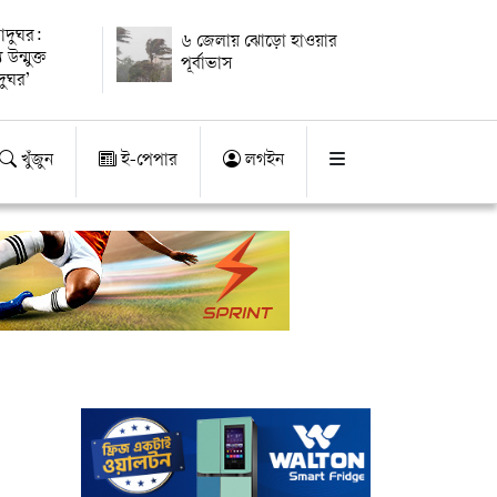
দুঘর:
৬ জেলায় ঝোড়ো হাওয়ার
 উন্মুক্ত
পূর্বাভাস
দুঘর’
খুঁজুন
ই-পেপার
লগইন