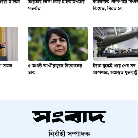
ারায় মার্কিন
ভারতীয় ভিসা নিয়ে হাইকমিশনের
ব্যালিস্টিক ক্ষেপণাস্ত্রে বিধ্বস
সতর্কতা
কিয়েভ, নিহত ১৭
না সফল
৫ আগস্ট কাশ্মীরজুড়ে বিক্ষোভের
ইরান যুদ্ধেই প্রায় শেষ সব
ডাক
ক্ষেপণাস্ত্র, অপ্রস্তুত যুক্তরাষ্ট্র
নির্বাহী সম্পাদক