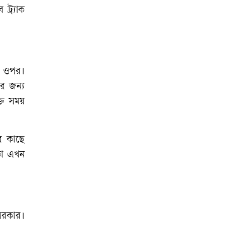
বে
ট্র্যাক
দিল্লিতে অনুষ্ঠানে শেখ
হাসিনার বক্তব্যে ক্ষুব্ধ
ঢাকা
মাগুরায় সাকিব আল
ওপর।
হাসানের বাড়িতে
ার
জন্য
‘বোমা’ নিক্ষেপ
্ত
সময়
র
কাছে
া
এখন
সরকার।