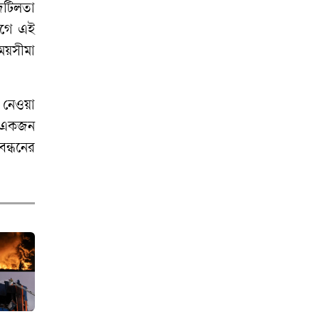
টিলতা
গে
এই
ময়সীমা
নেওয়া
একজন
বন্ধনের