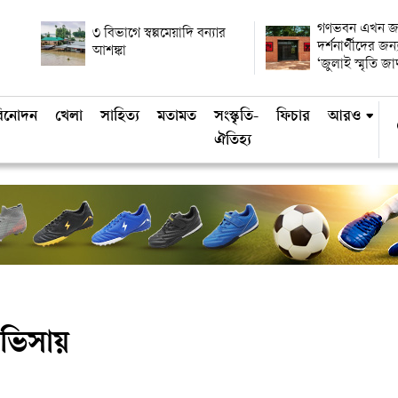
গণভবন এখন জা
৩ বিভাগে স্বল্পমেয়াদি বন্যার
দর্শনার্থীদের জন্য
আশঙ্কা
‘জুলাই স্মৃতি জা
িনোদন
খেলা
সাহিত্য
মতামত
সংস্কৃতি-
ফিচার
আরও
ঐতিহ্য
 ভিসায়