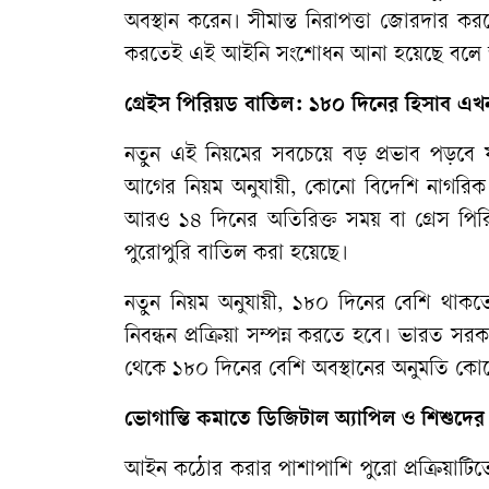
অবস্থান
করেন।
সীমান্ত
নিরাপত্তা
জোরদার
কর
করতেই
এই
আইনি
সংশোধন
আনা
হয়েছে
বলে
গ্রেইস
পিরিয়ড
বাতিল
:
১৮০
দিনের
হিসাব
এখ
নতুন
এই
নিয়মের
সবচেয়ে
বড়
প্রভাব
পড়বে
আগের
নিয়ম
অনুযায়ী
,
কোনো
বিদেশি
নাগরিক
আরও
১৪
দিনের
অতিরিক্ত
সময়
বা
গ্রেস
পির
পুরোপুরি
বাতিল
করা
হয়েছে।
নতুন
নিয়ম
অনুযায়ী
,
১৮০
দিনের
বেশি
থাকত
নিবন্ধন
প্রক্রিয়া
সম্পন্ন
করতে
হবে।
ভারত
সরক
থেকে
১৮০
দিনের
বেশি
অবস্থানের
অনুমতি
কোন
ভোগান্তি
কমাতে
ডিজিটাল
অ্যাপিল
ও
শিশুদের
আইন
কঠোর
করার
পাশাপাশি
পুরো
প্রক্রিয়াটিত