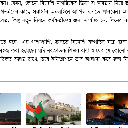
বেন।
যেমন
,
কোনো
বিদেশি
নাগরিকের
ভিসা
বা
অবস্থান
নিয়ে
জ
গভর্নরের
কাছে
সরাসরি
অনলাইনে
আপিল
করতে
পারবেন।
আ
যেত
,
কিন্তু
নতুন
নিয়মে
কর্মকর্তাদের
জন্য
সর্বোচ্চ
৬০
দিনের
স
রতে
হবে।
এর
পাশাপাশি
,
ভারতে
বিদেশি
দম্পতির
ঘরে
জন্ম
সহজ
করা
হয়েছে।
যদি
নবজাতক
শিশুর
বাবা
-
মায়ের
যে
কোনো
রিকত্ব
বজায়
রাখে
,
তবে
ইমিগ্রেশনে
তার
আলাদা
করে
জন্ম
নি