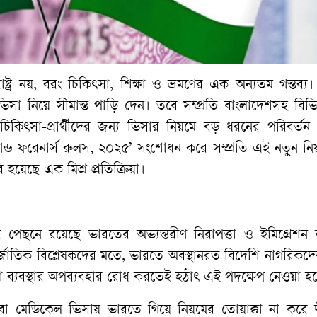
ষ্ট্র
নয়
,
বরং
চিকিৎসা
,
শিক্ষা
ও
ভ্রমণের
এক
অন্যতম
গন্তব্য।
ভিসা
নিয়ে
সীমান্ত
পাড়ি
দেন।
তবে
সম্প্রতি
বাংলাদেশসহ
বিভিন
চিকিৎসা
-
প্রার্থীদের
জন্য
ভিসার
নিয়মে
বড়
ধরনের
পরিবর্তন
ান্ড
ফরেনার্স
রুলস
,
২০২৫
’
সংশোধন
করে
সম্প্রতি
এই
নতুন
নি
ি
হয়েছে
এক
মিশ্র
প্রতিক্রিয়া।
র
পেছনে
রয়েছে
ভারতের
অভ্যন্তরীণ
নিরাপত্তা
ও
ইমিগ্রেশন
্জাতিক
বিশ্লেষকদের
মতে
,
ভারতে
অবস্থানরত
বিদেশি
নাগরিকদে
া
ব্যবস্থার
অপব্যবহার
রোধ
করতেই
হঠাৎ
এই
পদক্ষেপ
নেওয়া
হ
বা
মেডিকেল
ভিসায়
ভারতে
গিয়ে
নিয়মের
তোয়াক্কা
না
করে