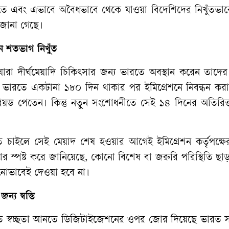
তে
এবং
এভাবে
অবৈধভাবে
থেকে
যাওয়া
বিদেশিদের
নিখুঁতভা
জানা
গেছে।
ন
শতভাগ
নিখুঁত
যারা
দীর্ঘমেয়াদি
চিকিৎসার
জন্য
ভারতে
অবস্থান
করেন
তাদের
ভারতে
একটানা
১৮০
দিন
থাকার
পর
ইমিগ্রেশনে
নিবন্ধন
কর
িয়ড
পেতেন।
কিন্তু
নতুন
সংশোধনীতে
সেই
১৪
দিনের
অতিরিক
ে
চাইলে
সেই
মেয়াদ
শেষ
হওয়ার
আগেই
ইমিগ্রেশন
কর্তৃপক্ষে
ার
স্পষ্ট
করে
জানিয়েছে
,
কোনো
বিশেষ
বা
জরুরি
পরিস্থিতি
ছাড়
োভাবেই
দেওয়া
হবে
না।
জন্য
স্বস্তি
ে
স্বচ্ছতা
আনতে
ডিজিটাইজেশনের
ওপর
জোর
দিয়েছে
ভারত