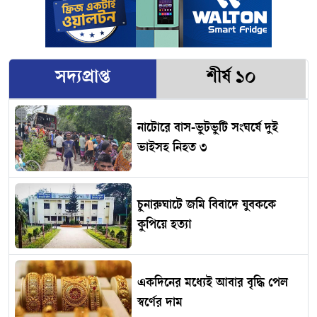
সদ্যপ্রাপ্ত
শীর্ষ ১০
নাটোরে বাস-ভুটভুটি সংঘর্ষে দুই
ভাইসহ নিহত ৩
চুনারুঘাটে জমি বিবাদে যুবককে
কুপিয়ে হত্যা
একদিনের মধ্যেই আবার বৃদ্ধি পেল
স্বর্ণের দাম