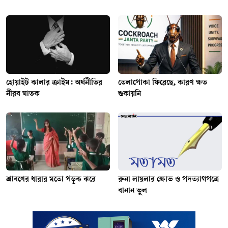
হোয়াইট কালার ক্রাইম: অর্থনীতির
তেলাপোকা ফিরেছে, কারণ ক্ষত
নীরব ঘাতক
শুকায়নি
শ্রাবণের ধারার মতো পড়ুক ঝরে
রুনা লায়লার ক্ষোভ ও পদত্যাগপত্রে
বানান ভুল