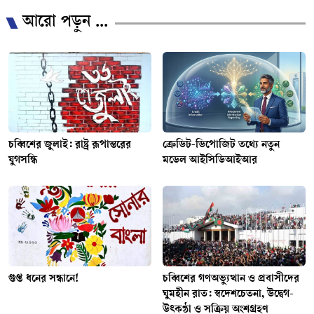
আরো পড়ুন ...
চব্বিশের জুলাই: রাষ্ট্র রূপান্তরের
ক্রেডিট-ডিপোজিট তথ্যে নতুন
যুগসন্ধি
মডেল আইসিডিআইআর
গুপ্ত ধনের সন্ধানে!
চব্বিশের গণঅভ্যুত্থান ও প্রবাসীদের
ঘুমহীন রাত: স্বদেশচেতনা, উদ্বেগ-
উৎকণ্ঠা ও সক্রিয় অংশগ্রহণ