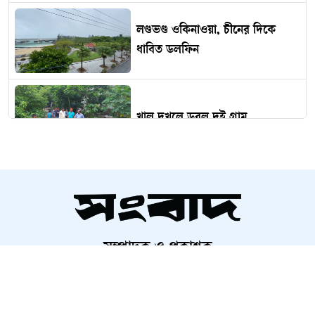
লণ্ডভণ্ড ওকিনাওয়া, চীনের দিকে
ধাবিত ডলফিন
খাল দখলে ডুবল দুই গ্রাম
নিজস্ব অর্থায়নে সড়ক সংস্কার করলেন
মেম্বার প্রার্থী
সম্পাদক ও প্রকাশক
সামান্য টাকার বিরোধে ঝরে গেল
আলতামাশ কবির
একটি প্রাণ
নির্বাহী সম্পাদক
শাহরিয়ার করিম