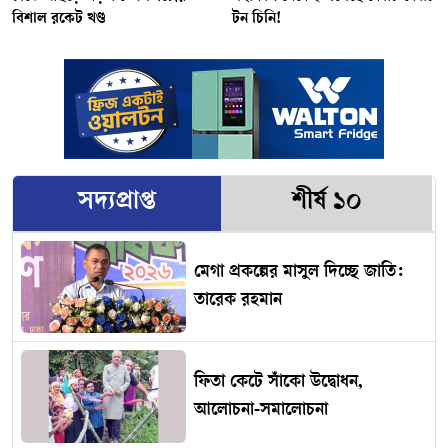
বিশাল রকেট খণ্ড
টন চিনি!
সদ্যপ্রাপ্ত
শীর্ষ ১০
মেগা প্রকল্পের মাসুল দিচ্ছে জাতি:
তারেক রহমান
ফিতা কেটে সাঁকো উদ্বোধন,
আলোচনা-সমালোচনা