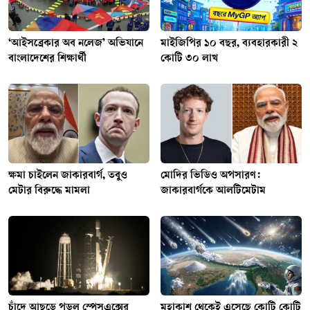
‘আইসব্রেকার অব নলেজ’ অভিযানে
মাইজিপির ১০ বছর, ব্যবহারকারী ২
বাংলাদেশের শিক্ষার্থী
কোটি ৩০ লাখ
ক্ষমা চাইলেন জাকারবার্গ, তবুও
মোদির ভিডিও অপসারণ:
মেটার বিরুদ্ধে মামলা
জাকারবার্গকে আলটিমেটাম
চাঁদে আছড়ে পড়ল স্পেসএক্সের
মহাকাশ থেকেই এসেছে কোটি কোটি