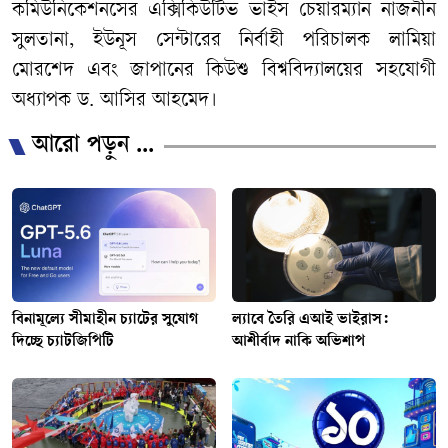
কমিউনিকেশনসের এক্সিকিউটিভ ভাইস চেয়ারম্যান নাজনীন
সুলতানা, ইউনূস সেন্টারের নির্বাহী পরিচালক লামিয়া
মোরশেদ এবং জাপানের কিউশু বিশ্ববিদ্যালয়ের সহযোগী
অধ্যাপক ড. আসির আহমেদ।
আরো পড়ুন ...
বিনামূল্যে সীমাহীন চ্যাটের সুযোগ
ল্যাবে তৈরি এআই ভাইরাস:
দিচ্ছে চ্যাটজিপিটি
আশীর্বাদ নাকি অভিশাপ