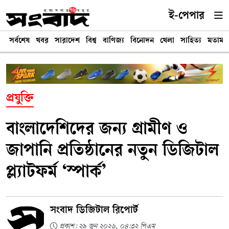
ই-পেপার
সর্বশেষ
খবর
সারাদেশ
বিশ্ব
বাণিজ্য
বিনোদন
খেলা
সাহিত্য
মতামত
প্রযুক্তি
বাংলাদেশিদের জন্য গ্রামীণ ও
জাপানি প্রতিষ্ঠানের নতুন ডিজিটাল
প্ল্যাটফর্ম ‘স্পার্ক’
সংবাদ ডিজিটাল রিপোর্ট
প্রকাশ: ২৯ জুন ২০২৬, ০৪:৩২ পিএম