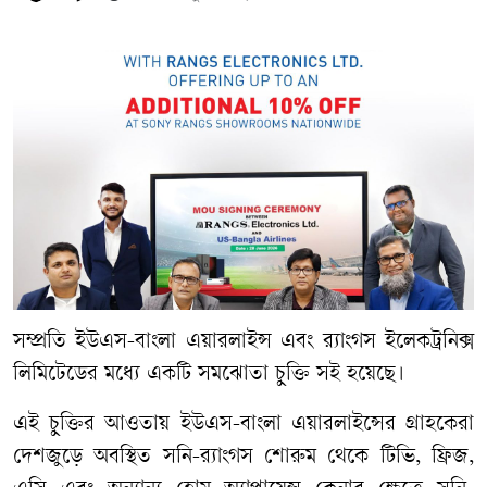
সম্প্রতি ইউএস-বাংলা এয়ারলাইন্স এবং র‍্যাংগস ইলেকট্রনিক্স
লিমিটেডের মধ্যে একটি সমঝোতা চুক্তি সই হয়েছে।
এই চুক্তির আওতায় ইউএস-বাংলা এয়ারলাইন্সের গ্রাহকেরা
দেশজুড়ে অবস্থিত সনি-র‍্যাংগস শোরুম থেকে টিভি, ফ্রিজ,