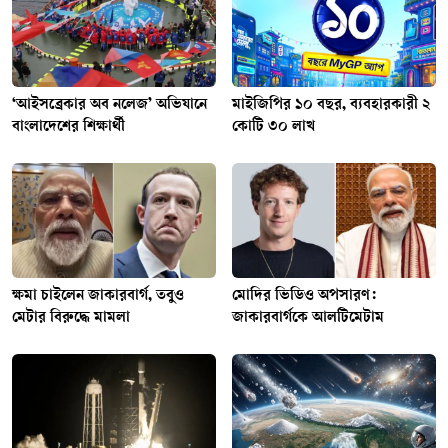
‘আইসব্রেকার অব নলেজ’ অভিযানে
মাইজিপির ১০ বছর, ব্যবহারকারী ২
বাংলাদেশের শিক্ষার্থী
কোটি ৩০ লাখ
ক্ষমা চাইলেন জাকারবার্গ, তবুও
মোদির ভিডিও অপসারণ:
মেটার বিরুদ্ধে মামলা
জাকারবার্গকে আলটিমেটাম