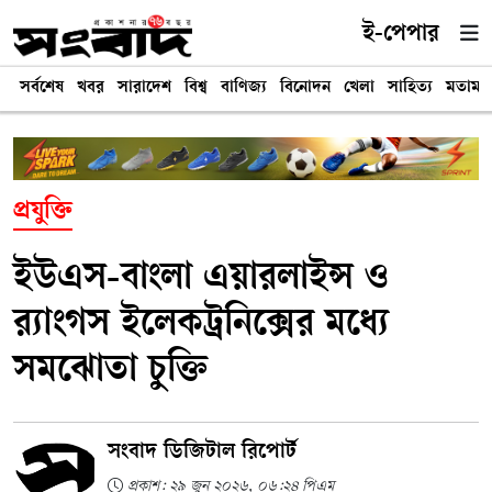
ই-পেপার
সর্বশেষ
খবর
সারাদেশ
বিশ্ব
বাণিজ্য
বিনোদন
খেলা
সাহিত্য
মতামত
প্রযুক্তি
ইউএস-বাংলা এয়ারলাইন্স ও
র‍্যাংগস ইলেকট্রনিক্সের মধ্যে
সমঝোতা চুক্তি
সংবাদ ডিজিটাল রিপোর্ট
প্রকাশ: ২৯ জুন ২০২৬, ০৬:২৪ পিএম