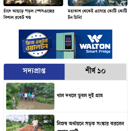
চাঁদে আছড়ে পড়ল স্পেসএক্সের
মহাকাশ থেকেই এসেছে কোটি কোটি
বিশাল রকেট খণ্ড
টন চিনি!
সদ্যপ্রাপ্ত
শীর্ষ ১০
খাল দখলে ডুবল দুই গ্রাম
নিজস্ব অর্থায়নে সড়ক সংস্কার করলেন