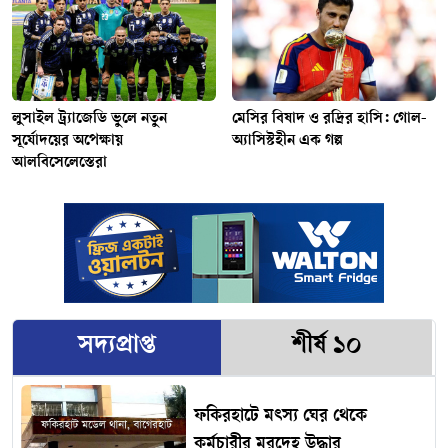
লুসাইল ট্র্যাজেডি ভুলে নতুন
মেসির বিষাদ ও রদ্রির হাসি: গোল-
সূর্যোদয়ের অপেক্ষায়
অ্যাসিস্টহীন এক গল্প
আলবিসেলেস্তেরা
সদ্যপ্রাপ্ত
শীর্ষ ১০
ফকিরহাটে মৎস্য ঘের থেকে
কর্মচারীর মরদেহ উদ্ধার