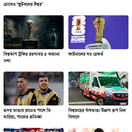
চোখেও ‘ফুটবলের ঈশ্বর’
বিশ্বকাপ ট্রফির রহস্যময় ৫ অজানা
ফাইনালের যত রেকর্ড
তথ্য
হৃদয় ভাঙার রাতেও পাশে ডি
বিশ্বজয়ের বাঁধভাঙা উল্লাস রূপ নিল
মারিয়া, পাজের প্রতিজ্ঞা
বিষাদে