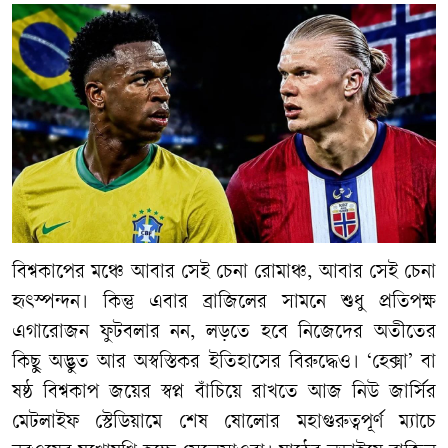
বিশ্বকাপের মঞ্চে আবার সেই চেনা রোমাঞ্চ, আবার সেই চেনা
হৃৎস্পন্দন। কিন্তু এবার ব্রাজিলের সামনে শুধু প্রতিপক্ষ
এগারোজন ফুটবলার নন, লড়তে হবে নিজেদের অতীতের
কিছু অদ্ভুত আর অস্বস্তিকর ইতিহাসের বিরুদ্ধেও। ‘হেক্সা’ বা
ষষ্ঠ বিশ্বকাপ জয়ের স্বপ্ন বাঁচিয়ে রাখতে আজ নিউ জার্সির
মেটলাইফ স্টেডিয়ামে শেষ ষোলোর মহাগুরুত্বপূর্ণ ম্যাচে