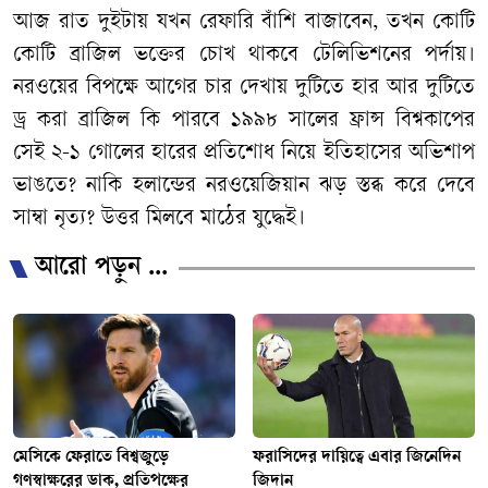
আজ রাত দুইটায় যখন রেফারি বাঁশি বাজাবেন, তখন কোটি
কোটি ব্রাজিল ভক্তের চোখ থাকবে টেলিভিশনের পর্দায়।
নরওয়ের বিপক্ষে আগের চার দেখায় দুটিতে হার আর দুটিতে
ড্র করা ব্রাজিল কি পারবে ১৯৯৮ সালের ফ্রান্স বিশ্বকাপের
সেই ২-১ গোলের হারের প্রতিশোধ নিয়ে ইতিহাসের অভিশাপ
ভাঙতে? নাকি হলান্ডের নরওয়েজিয়ান ঝড় স্তব্ধ করে দেবে
সাম্বা নৃত্য? উত্তর মিলবে মাঠের যুদ্ধেই।
আরো পড়ুন ...
মেসিকে ফেরাতে বিশ্বজুড়ে
ফরাসিদের দায়িত্বে এবার জিনেদিন
গণস্বাক্ষরের ডাক, প্রতিপক্ষের
জিদান