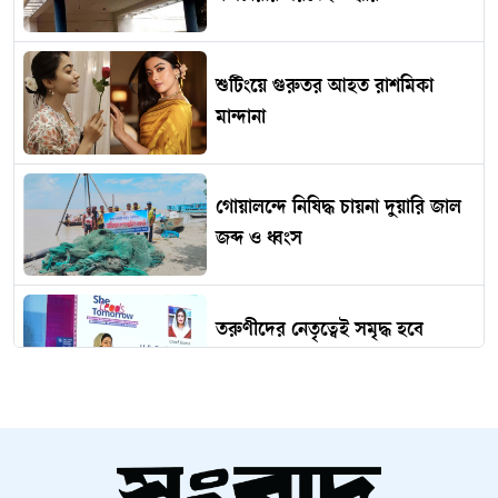
শুটিংয়ে গুরুতর আহত রাশমিকা
মান্দানা
গোয়ালন্দে নিষিদ্ধ চায়না দুয়ারি জাল
জব্দ ও ধ্বংস
তরুণীদের নেতৃত্বেই সমৃদ্ধ হবে
আগামীর বাংলাদেশ
মোদী সরকারের নতুন পদক্ষেপ ঘিরে
ঘোর সংশয়