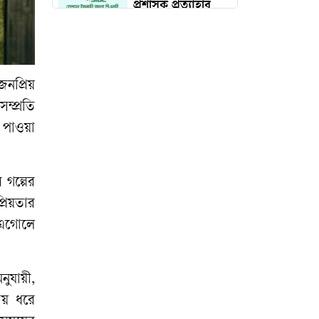
প্রশাসক প্রত্যাহার
দেড় কোটি পরিবার
পাবে কার্ড, উদ্বোধন
১৬ আগস্ট
নপ্রিয়
ম্প্রতি
 পাওয়া
চব্বিশের জুলাই: রাষ্ট্র
রূপান্তরের যুগসন্ধি
গল্পের
রিয়তার
চলচ্চিত্র প্রযোজক-
ী এগোলে
পরিবেশক সমিতির
নির্বাচন স্থগিত
নুযায়ী,
মুন্সিগঞ্জে সাংবাদিকের
 আয় ধরে