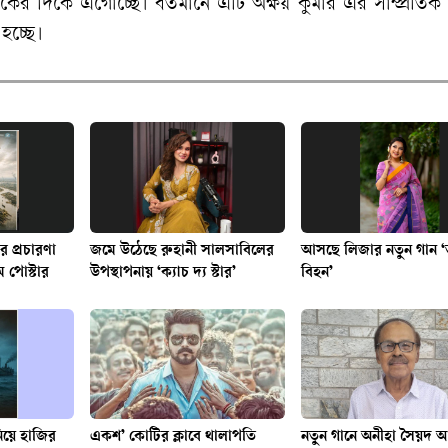
র দিকে এগোচ্ছে। বর্তমানে এটি অক্ষয় কুমার এর সাম্প্রতিক
হচ্ছে।
র প্রচারণা
জমে উঠেছে রুহানী সালসাবিলের
আসছে লিজার নতুন গান ‘
ম পোস্টার
উপস্থাপনায় ‘ক্যাচ দ্য স্টার’
বিহন’
নিয়ে হাজির
একশ’ কোটির ক্লাবে থালাপতি
নতুন গানে অনীহা সৈয়দ আব