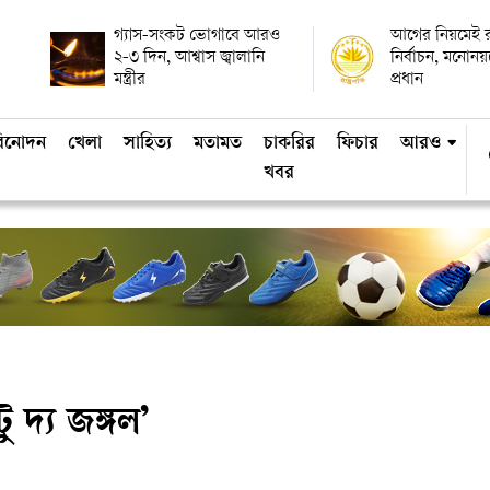
গ্যাস-সংকট ভোগাবে আরও
আগের নিয়মেই রাষ
২-৩ দিন, আশ্বাস জ্বালানি
নির্বাচন, মনোন
মন্ত্রীর
প্রধান
িনোদন
খেলা
সাহিত্য
মতামত
চাকরির
ফিচার
আরও
খবর
 দ্য জঙ্গল’