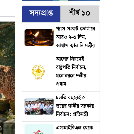
সদ্যপ্রাপ্ত
শীর্ষ ১০
গ্যাস-সংকট ভোগাবে
আরও ২-৩ দিন,
আশ্বাস জ্বালানি মন্ত্রীর
আগের নিয়মেই
রাষ্ট্রপতি নির্বাচন,
মনোনয়নে দলীয়
প্রধান
চলতি বছরেই ৫
স্তরের স্থানীয় সরকার
নির্বাচন: প্রতিমন্ত্রী
এসআইবিএল থেকে