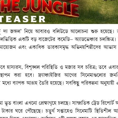
ু দ্য জঙ্গল’ নিয়ে আবারও বলিউডে আলোচনা শুরু হয়েছে। জ
্গলভিত্তিক একটি বড় বাজেটের কমেডি– অ্যাডভেঞ্চার চলচ্চিত্র। স
শাল আয়োজন এবং একাধিক তারকাসমৃদ্ধ অভিনয়শিল্পীদের আভাস
াস্যরস, বিশৃঙ্খল পরিস্থিতি ও মজার সব চরিত্র; তবে এবার 
থাপন করা হবে। ফ্র্যাঞ্চাইজির আগের সিনেমাগুলোর জনপ্
র মধ্যে ব্যাপক আগ্রহ তৈরি হয়েছে। সবকিছু পরিকল্পনা অনুযায়
ূত বাংলা এখনো প্রেক্ষাগৃহে চলছে। সাম্প্রতিক ট্রেড রিপোর্ট অ
 টাকার ঘরে পৌঁছেছে। চতুর্থ সপ্তাহেও সিনেমাটি স্থিতিশীল