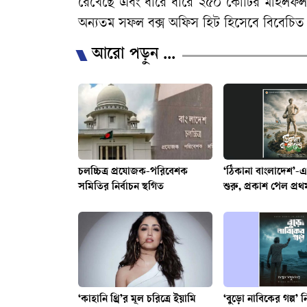
রেখেছে এবং ধীরে ধীরে ২৫০ কোটির মাইলফলকে
অন্যতম সফল বক্স অফিস হিট হিসেবে বিবেচিত 
আরো পড়ুন ...
চলচ্চিত্র প্রযোজক-পরিবেশক
‘ঠিকানা বাংলাদেশ’-এ
সমিতির নির্বাচন স্থগিত
শুরু, প্রকাশ পেল প্রথ
‘কাহানি থ্রি’র মূল চরিত্রে ইয়ামি
‘বুড়ো নাবিকের গল্প’ 