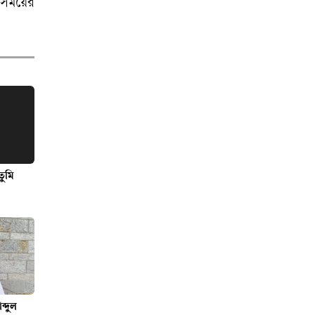
বিরুদ্ধে মামলার
 সময়ের
প্রতিবাদে ক্ষোভ
রাতের আঁধারে
কৃষকের স্বপ্ন শেষ
অনাহারে সৌদি
প্রবাসীর মৃত্যু,
দালালদের বিচারের
দাবিতে থানা ঘেরাও
তুমি
্দুল