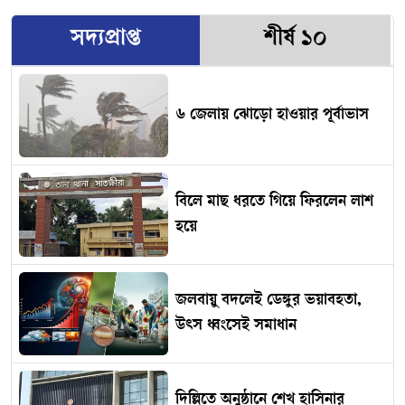
সদ্যপ্রাপ্ত
শীর্ষ ১০
৬ জেলায় ঝোড়ো হাওয়ার পূর্বাভাস
বিলে মাছ ধরতে গিয়ে ফিরলেন লাশ
হয়ে
জলবায়ু বদলেই ডেঙ্গুর ভয়াবহতা,
উৎস ধ্বংসেই সমাধান
দিল্লিতে অনুষ্ঠানে শেখ হাসিনার