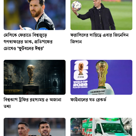
মেসিকে ফেরাতে বিশ্বজুড়ে
ফরাসিদের দায়িত্বে এবার জিনেদিন
গণস্বাক্ষরের ডাক, প্রতিপক্ষের
জিদান
চোখেও ‘ফুটবলের ঈশ্বর’
বিশ্বকাপ ট্রফির রহস্যময় ৫ অজানা
ফাইনালের যত রেকর্ড
তথ্য