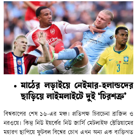
মাঠের লড়াইয়ে নেইমার-হলান্ডদের
ছাড়িয়ে লাইমলাইটে দুই ‘চিরশত্রু’
বিশ্বকাপের শেষ ১৬-এর মঞ্চ। প্রতিপক্ষ চিরচেনা ব্রাজিল ও
নরওয়ে। কিন্তু নিউ ইয়র্কের নিউ জার্সি মেটলাইফ স্টেডিয়ামের
মহারণ ছাপিয়ে ফুটবল বিশ্বের চোখ এখন অন্য এক ব্যক্তিগত