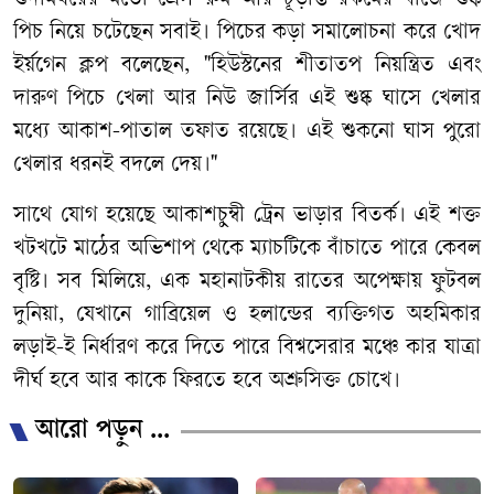
গুদামঘরের মতো প্রেস রুম আর চূড়ান্ত রকমের বাজে শুষ্ক
পিচ নিয়ে চটেছেন সবাই। পিচের কড়া সমালোচনা করে খোদ
ইর্য়গেন ক্লপ বলেছেন, "হিউস্টনের শীতাতপ নিয়ন্ত্রিত এবং
দারুণ পিচে খেলা আর নিউ জার্সির এই শুষ্ক ঘাসে খেলার
মধ্যে আকাশ-পাতাল তফাত রয়েছে। এই শুকনো ঘাস পুরো
খেলার ধরনই বদলে দেয়।"
সাথে যোগ হয়েছে আকাশচুম্বী ট্রেন ভাড়ার বিতর্ক। এই শক্ত
খটখটে মাঠের অভিশাপ থেকে ম্যাচটিকে বাঁচাতে পারে কেবল
বৃষ্টি। সব মিলিয়ে, এক মহানাটকীয় রাতের অপেক্ষায় ফুটবল
দুনিয়া, যেখানে গাব্রিয়েল ও হলান্ডের ব্যক্তিগত অহমিকার
লড়াই-ই নির্ধারণ করে দিতে পারে বিশ্বসেরার মঞ্চে কার যাত্রা
দীর্ঘ হবে আর কাকে ফিরতে হবে অশ্রুসিক্ত চোখে।
আরো পড়ুন ...