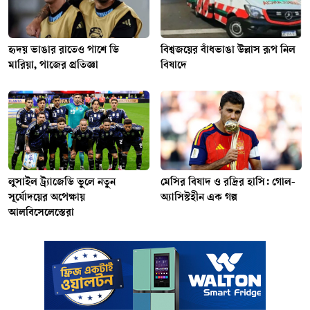
হৃদয় ভাঙার রাতেও পাশে ডি
বিশ্বজয়ের বাঁধভাঙা উল্লাস রূপ নিল
মারিয়া, পাজের প্রতিজ্ঞা
বিষাদে
লুসাইল ট্র্যাজেডি ভুলে নতুন
মেসির বিষাদ ও রদ্রির হাসি: গোল-
সূর্যোদয়ের অপেক্ষায়
অ্যাসিস্টহীন এক গল্প
আলবিসেলেস্তেরা