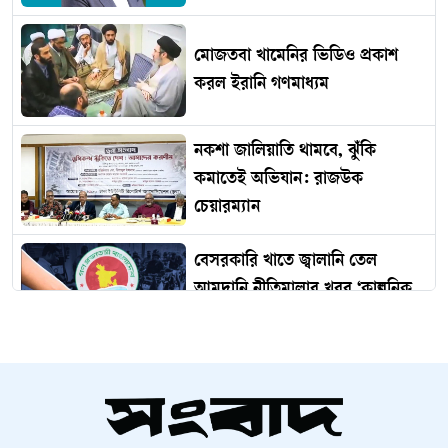
মোজতবা খামেনির ভিডিও প্রকাশ
করল ইরানি গণমাধ্যম
নকশা জালিয়াতি থামবে, ঝুঁকি
কমাতেই অভিযান: রাজউক
চেয়ারম্যান
বেসরকারি খাতে জ্বালানি তেল
আমদানি নীতিমালার খবর ‘কাল্পনিক
ও অসত্য’
৫ বছরের মধ্যে ক্রীড়াক্ষেত্রে বিপ্লব
আনতে চাই : ক্রীড়া প্রতিমন্ত্রী