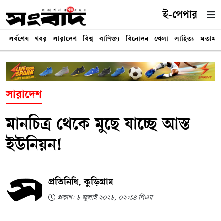
ই-পেপার
সর্বশেষ
খবর
সারাদেশ
বিশ্ব
বাণিজ্য
বিনোদন
খেলা
সাহিত্য
মতামত
সারাদেশ
মানচিত্র থেকে মুছে যাচ্ছে আস্ত
ইউনিয়ন!
প্রতিনিধি, কুড়িগ্রাম
প্রকাশ: ৬ জুলাই ২০২৬, ০২:৩৪ পিএম