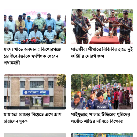
মৎস্য খাতে অবদান : কিশোরগঞ্জে
সাতক্ষীরা সীমান্তে বিজিবির হাতে দুই
১৪ উদ্যোক্তাকে স্বর্ণপদক দেবেন
ফাইটার মোরগ জব্দ
প্রধানমন্ত্রী
মামাতো বোনের বিয়েতে এসে প্রাণ
সাইফুল্লাহ-সালাহ উদ্দিনের খুনিদের
হারালেন যুবক
সর্বোচ্চ শাস্তির দাবিতে বিক্ষোভ