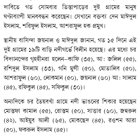
দাবিতে গত সোমবার তিস্তাপাড়ের দুই গ্রামের মানুষ
ঘণ্টাব্যাপী মানববন্ধন করেছেন। সেখানে বক্তব্য দেন মাঈদুল
ইসলাম, শরিফুল ইসলাম, আশরাফুল হক প্রমুখ।
স্থানীয় বাসিন্দা জয়নাল ও মাঈদুল জানান, গত ১৫ দিনে এই
দুই গ্রামের ১৯টি বাড়ি নদীগর্ভে বিলীন হয়েছে। এর মধ্যে চর
বিদ্যানন্দের গৃহহীনরা হলেন–কাফি (৩৫), আ: জলিল (৫৫),
রশিদুল ইসলাম (৩৩), গনি মুন্সী (৫০), মোতালিব (৫০),
আশরাফুল (৬০), লোকমান (৫০), জয়নাল (৬০) আ: সালাম
(৪৫), রফিকুল (৪৫), সফিকুল (৩০)।
অন্যদিকে চর তৈয়বখাঁ গ্রামে নদী ভাঙনের শিকার হয়েছেন
মোস্তফা কামাল (৫৫), রোস্তম (৫০), সাত্তার (৬০), জহুরুল
(৪২), আইয়ুব আলী (৬৫), মোকছেদ (৪৫), রওশন আরা
(৫০), ফকরুল ইসলাম (৪৫)।