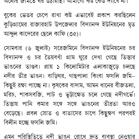
অন্যের জমিতে ঘর উঠাইছি। আমাগো কষ্ট কেউ দ্যাখে না।”
বুকের ভেতর চেপে রাখা কষ্ট এভাবেই প্রকাশ করছিলেন
কুড়িগ্রামের রাজারহাট উপজেলার বিদ্যানন্দ ইউনিয়নের মৃত
আব্দুল কাদেরের ছেলে কাফি (৩৫)।
সোমবার (৬ জুলাই) সরেজমিনে বিদ্যানন্দ ইউনিয়নের চর
বিদ্যানন্দ ও চর তৈয়বখাঁ গ্রাম ঘুরে দেখা গেছে তিস্তার
ভাঙনের তাণ্ডব। প্রায় ১ কিলোমিটার এলাকাজুড়ে চলছে
নদীর তীব্র ভাঙন। বাড়িঘর, গাছপালা কিংবা ফসলি জমি–
কিছুই রক্ষা পাচ্ছে না। কৃষকের বাদাম, আমন ধানের বীজতলা,
মরিচ, শাকসবজি, পাট ও ভূট্টাক্ষেত চলে গেছে নদীগর্ভে।
তিস্তায় পানি কমার সঙ্গে সঙ্গে ভাঙনের তীব্রতা আরও
বেড়েছে। প্রবল স্রোত ও বাতাসের চাপে কিছুক্ষণ পরপরই
বিলীন হচ্ছে ফসলি জমি।
এমন পরিস্থিতিতে নদী ভাঙন রোধে দ্রুত ব্যবস্থা নেওয়ার