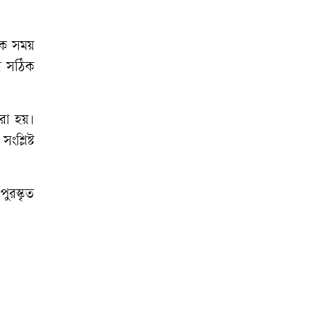
সদস্যদের চাকরির
নিয়োগপত্র দিলেন
নেক সময়
প্রধানমন্ত্রী
োর সঠিক
‘তোমার কলরব’ দিয়ে
করা হয়।
ফিরলেন মিলানা মমিন
শ্লিষ্ট
আসিফ-বেবী
নাজনীনের নতুন চমক
ুরস্কৃত
‘স্বপ্ন ঘুড়ি’
সাইফুল্লাহ-সালাহ
উদ্দিনের খুনিদের
সর্বোচ্চ শাস্তির দাবিতে
বিক্ষোভ