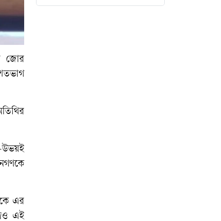
মৎস্য খাতে অবদান :
কিশোরগঞ্জে ১৪
উদ্যোক্তাকে স্বর্ণপদক
দেবেন প্রধানমন্ত্রী
পর জোর
া শতভাগ
সাতক্ষীরা সীমান্তে
বিজিবির হাতে দুই
 অতিথির
ফাইটার মোরগ জব্দ
মামাতো বোনের
্থ—উভয়ই
বিয়েতে এসে প্রাণ
জনগণকে
হারালেন যুবক
জুলাই শহীদ ও আহত
ণকে এর
১০ পরিবারের
্রেও এই