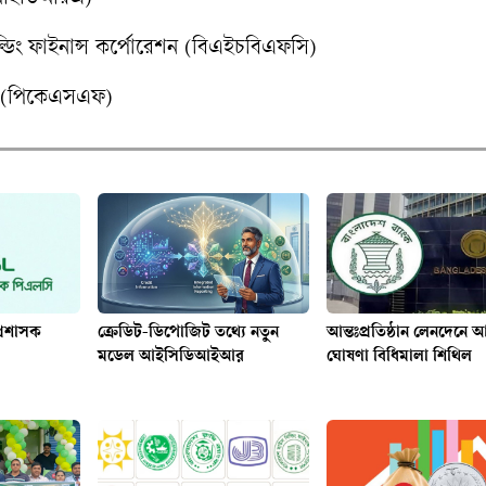
িল্ডিং ফাইনান্স কর্পোরেশন (বিএইচবিএফসি)
েশন (পিকেএসএফ)
রশাসক
ক্রেডিট-ডিপোজিট তথ্যে নতুন
আন্তঃপ্রতিষ্ঠান লেনদেনে 
মডেল আইসিডিআইআর
ঘোষণা বিধিমালা শিথিল