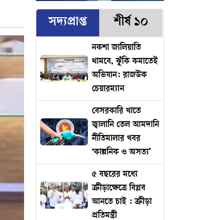
সদ্যপ্রাপ্ত
শীর্ষ ১০
নকশা জালিয়াতি
থামবে, ঝুঁকি কমাতেই
অভিযান: রাজউক
চেয়ারম্যান
বেসরকারি খাতে
জ্বালানি তেল আমদানি
নীতিমালার খবর
‘কাল্পনিক ও অসত্য’
৫ বছরের মধ্যে
ক্রীড়াক্ষেত্রে বিপ্লব
আনতে চাই : ক্রীড়া
প্রতিমন্ত্রী