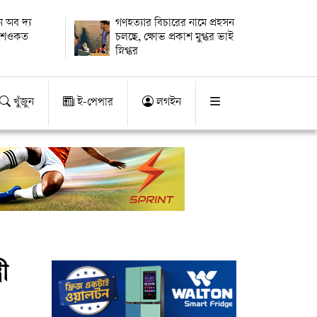
 অব দ্য
গণহত্যার বিচারের নামে প্রহসন
ায় শওকত
চলছে, ক্ষোভ প্রকাশ মুগ্ধর ভাই
স্নিগ্ধর
খুঁজুন
ই-পেপার
লগইন
রী