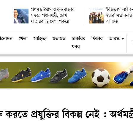
প্রথম চট্টগ্রাম ও কক্সবাজার
'বিজনেস আইকন
সফরে প্রধানমন্ত্রী, চোখ
ইয়ার' সম্মানন
মাতারবাড়ি মেগা প্রকল্পে
আজিজ
িনোদন
খেলা
সাহিত্য
মতামত
চাকরির
ফিচার
আরও
খবর
 করতে প্রযুক্তির বিকল্প নেই : অর্থমন্ত্