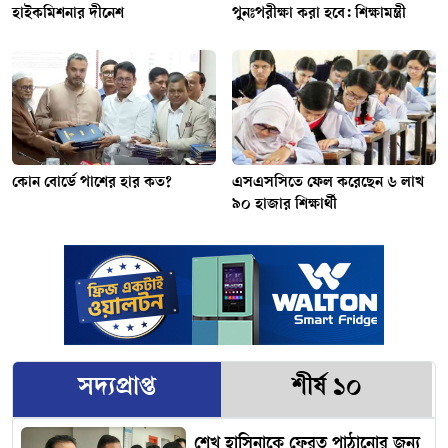
হাইকমিশনার দীনেশ
পুনঃপরীক্ষা করা হবে: শিক্ষামন্ত্রী
কোন বোর্ডে পাশের হার কত?
এসএসসিতে ফেল করেছেন ৬ লাখ
৯০ হাজার শিক্ষার্থী
সদ্যপ্রাপ্ত
শীর্ষ ১০
শেখ হাসিনাকে ফেরত পাঠানোর জন্য