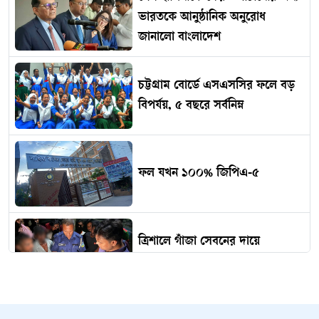
ভারতকে আনুষ্ঠানিক অনুরোধ
জানালো বাংলাদেশ
চট্টগ্রাম বোর্ডে এসএসসির ফলে বড়
বিপর্যয়, ৫ বছরে সর্বনিম্ন
ফল যখন ১০০% জিপিএ-৫
ত্রিশালে গাঁজা সেবনের দায়ে
তিনজনের কারাদণ্ড