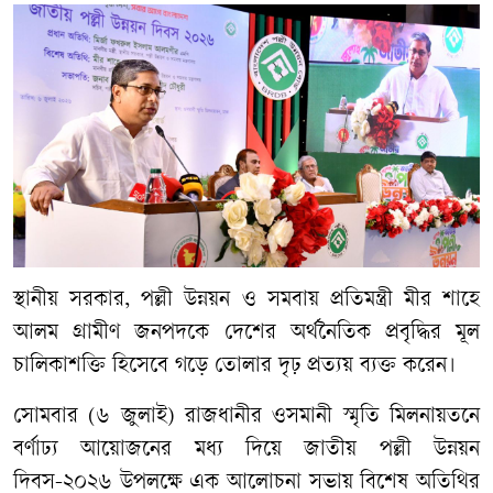
স্থানীয় সরকার, পল্লী উন্নয়ন ও সমবায় প্রতিমন্ত্রী মীর শাহে
আলম গ্রামীণ জনপদকে দেশের অর্থনৈতিক প্রবৃদ্ধির মূল
চালিকাশক্তি হিসেবে গড়ে তোলার দৃঢ় প্রত্যয় ব্যক্ত করেন।
সোমবার (৬ জুলাই) রাজধানীর ওসমানী স্মৃতি মিলনায়তনে
বর্ণাঢ্য আয়োজনের মধ্য দিয়ে জাতীয় পল্লী উন্নয়ন
দিবস-২০২৬ উপলক্ষে এক আলোচনা সভায় বিশেষ অতিথির