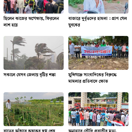
ছিলেন কাজের অপেক্ষায়, ফিরলেন
বাজারে দুর্বৃত্তদের হামলা : প্রাণ গেল
লাশ হয়ে
যুবকের
সকালে যেসব জেলায় বৃষ্টির শঙ্কা
মুন্সিগঞ্জে সাংবাদিকের বিরুদ্ধে
মামলার প্রতিবাদে ক্ষোভ
রাতের আঁধারে কৃষকের স্বপ্ন শেষ
অনাহারে সৌদি প্রবাসীর মৃত্যু,