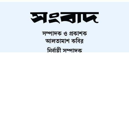
রাষ্ট্রপতি নির্বাচনের চূড়ান্ত ভোটার
তালিকা প্রকাশ
সম্পাদক ও প্রকাশক
সকালে যেসব জেলায় বৃষ্টির শঙ্কা
আলতামাশ কবির
নির্বাহী সম্পাদক
গ্যাস-সংকট ভোগাবে আরও ২-৩
শাহরিয়ার করিম
দিন, আশ্বাস জ্বালানি মন্ত্রীর
প্রধান, ডিজিটাল সংস্করণ
রাশেদ আহমেদ
আগের নিয়মেই রাষ্ট্রপতি নির্বাচন,
মনোনয়নে দলীয় প্রধান
চলতি বছরেই ৫ স্তরের স্থানীয় সরকার
নির্বাচন: প্রতিমন্ত্রী
About Us
Contact Us
Terms And Condition
Privacy Policy
Advertisement
Career