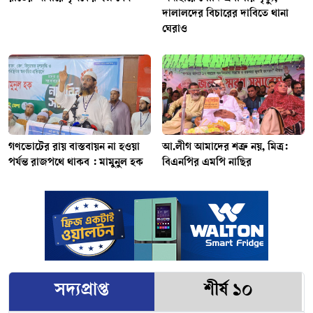
দালালদের বিচারের দাবিতে থানা
ঘেরাও
গণভোটের রায় বাস্তবায়ন না হওয়া
আ.লীগ আমাদের শত্রু নয়, মিত্র:
পর্যন্ত রাজপথে থাকব : মামুনুল হক
বিএনপির এমপি নাছির
সদ্যপ্রাপ্ত
শীর্ষ ১০