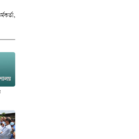
মকর্তা,
ল