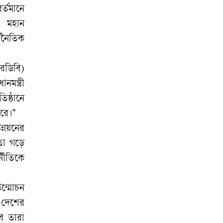
ফিরল বিষধর
র্তমানে
পদ্মগোখরা
া। মহান
্থনৈতিক
রবীন্দ্রনাথের
মৃত্যুবার্ষিকীতে নেই
আরডিবি)
জাতীয় আয়োজন, ক্ষুব্ধ
মন্ত্রী
রবীন্দ্র ভক্তরা
ষ্ঠানে
ারে।"
৩ ব্যাংকের মাধ্যমে
ন্নয়নের
মিলবে ফ্যামিলি কার্ড
কতা গড়ে
্নীতিকে
ন্মোচন
 দেশের
ে তারা