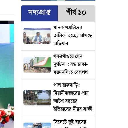
সদ্যপ্রাপ্ত
শীর্ষ ১০
মাদক সম্রাটদের
তালিকা হচ্ছে, আসছে
অভিযান
গফরগাঁওয়ে ট্রেন
দুর্ঘটনা : বন্ধ ঢাকা-
ময়মনসিংহ রেলপথ
পাল রাজবাড়ি:
বিয়ানীবাজারের প্রায়
আটশ বছরের
ইতিহাসের নীরব সাক্ষী
সিলেটে দুই বাসের