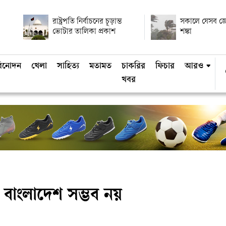
রাষ্ট্রপতি নির্বাচনের চূড়ান্ত
সকালে যেসব জেল
ভোটার তালিকা প্রকাশ
শঙ্কা
িনোদন
খেলা
সাহিত্য
মতামত
চাকরির
ফিচার
আরও
খবর
ই বাংলাদেশ সম্ভব নয়