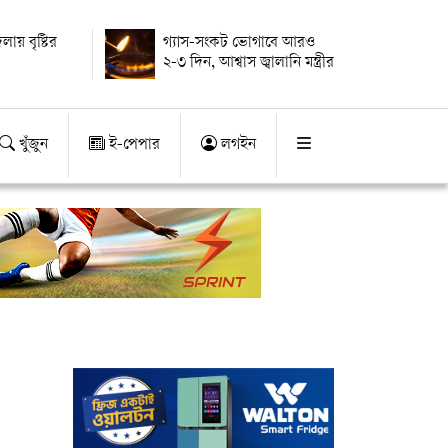
ায় বৃষ্টির
গ্যাস-সংকট ভোগাবে আরও
২-৩ দিন, আশ্বাস জ্বালানি মন্ত্রীর
খুঁজুন
ই-পেপার
লগইন