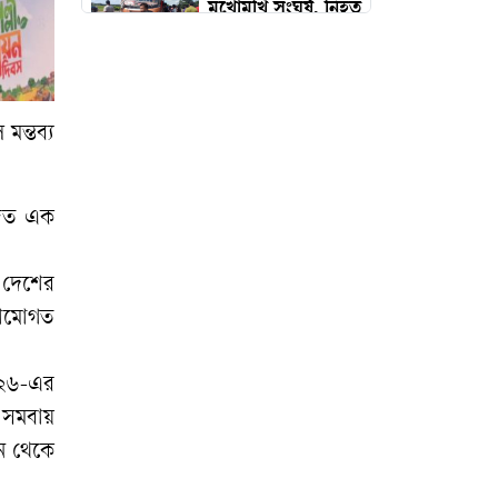
মুখোমুখি সংঘর্ষ, নিহত
৮
রক্তদাতাদের সম্মাননা
মন্তব্য
ও ফুটবল বিতরণ:
সাঘাটা উন্নয়ন সংস্থার
ব্যতিক্রমী উদ্যোগ
জিত এক
গ্যাস সরবরাহ
র দেশের
স্বাভাবিক, স্বস্তিতে
াঠামোগত
ফেনীবাসী
০২৬-এর
চুনারুঘাটে পিকআপ
ও সমবায়
ভর্তি গাঁজা, গ্রেপ্তার ৩
ান থেকে
সাতছড়ির গহীনে