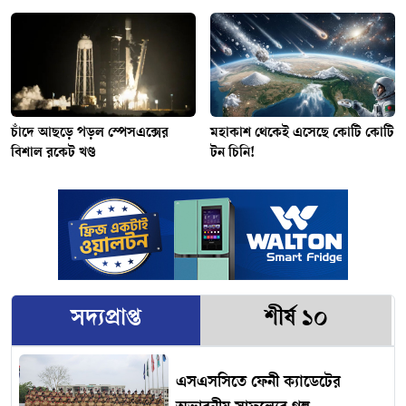
চাঁদে আছড়ে পড়ল স্পেসএক্সের
মহাকাশ থেকেই এসেছে কোটি কোটি
বিশাল রকেট খণ্ড
টন চিনি!
সদ্যপ্রাপ্ত
শীর্ষ ১০
এসএসসিতে ফেনী ক্যাডেটের