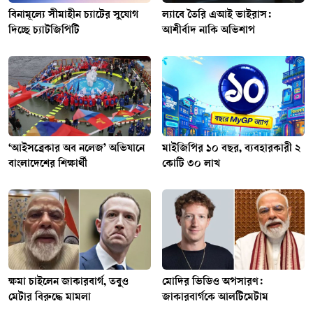
বিনামূল্যে সীমাহীন চ্যাটের সুযোগ
ল্যাবে তৈরি এআই ভাইরাস:
দিচ্ছে চ্যাটজিপিটি
আশীর্বাদ নাকি অভিশাপ
‘আইসব্রেকার অব নলেজ’ অভিযানে
মাইজিপির ১০ বছর, ব্যবহারকারী ২
বাংলাদেশের শিক্ষার্থী
কোটি ৩০ লাখ
ক্ষমা চাইলেন জাকারবার্গ, তবুও
মোদির ভিডিও অপসারণ:
মেটার বিরুদ্ধে মামলা
জাকারবার্গকে আলটিমেটাম