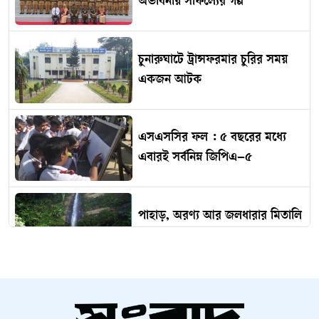
অভাবনীয় সাফল্যের গল্প
চুনারুঘাটে ট্রান্সফরমার চুরির সময়
একজন আটক
এসএসসির ফল : ৫ বছরের মধ্যে
এবারই সর্বনিম্ন জিপিএ–৫
পাহাড়, অরণ্য আর জলধারার মিতালি
মাধবকুণ্ডে
জামালপুরে প্রাইভেটকারের ধাক্কায়
বিচারক নিহত