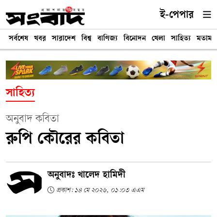
ই-পেপার
সর্বশেষ
খবর
সারাদেশ
বিশ্ব
বাণিজ্য
বিনোদন
খেলা
সাহিত্য
মতামত
সাহিত্য
অনুবাদ কবিতা
রুপি কৌরের কবিতা
অনুবাদঃ খালেদ হামিদী
প্রকাশ: ১৪ মে ২০২৬, ০১:০৩ এএম