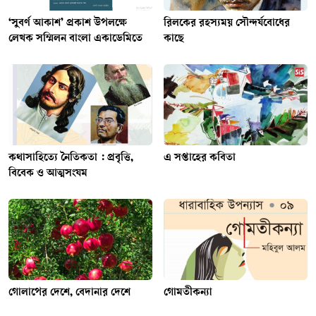
‘সুবর্ণ আকাশ’ প্রকাশ উপলক্ষে
রিলকের রহস্যময় সৌন্দর্যবোধের
লেখক সম্মিলন বাংলা একাডেমিতে
কাছে
কথাসাহিত্যে নৈতিকতা : প্রবৃত্তি,
এ সপ্তাহের কবিতা
বিবেক ও আত্মসংযম
গোলাপের দেশে, বেদানার দেশে
গোমতীকন্যা