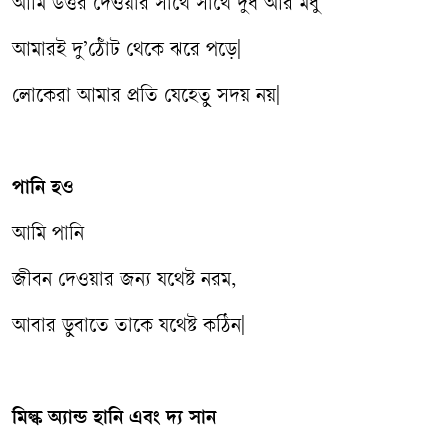
আমি উত্তর দেওয়ার সাথে সাথে দুধ আর মধু
আমারই দু’ঠোঁট থেকে ঝরে পড়ে|
লোকেরা আমার প্রতি যেহেতু সদয় নয়|
পানি হও
আমি পানি
জীবন দেওয়ার জন্য যথেষ্ট নরম,
আবার ডুবাতে তাকে যথেষ্ট কঠিন|
মিল্ক অ্যান্ড হানি এবং দ্য সান