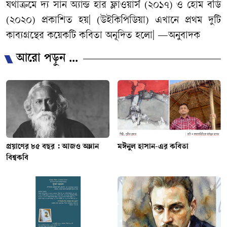
যথাক্রমে দ্য সান অ্যান্ড হার ফ্লাওয়ার্স (২০১৭) ও হোম বডি
(২০২০) প্রকাশিত হয়| (উইকিপিডিয়া) এখানে প্রথম দুটি
কাব্যগ্রন্থের কয়েকটি কবিতা অনূদিত হলো| —অনুবাদক
আরো পড়ুন ...
প্রয়াণের ৮৫ বছর : আজও অম্লান
মঈনুল হাসান-এর কবিতা
বিশ্বকবি