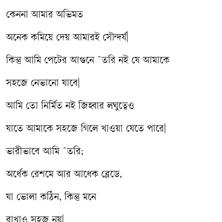
কেননা আমার অভিমত
অনেক কমিয়ে দেয় আমারই সৌন্দর্য|
কিন্তু আমি পেটের আগুনে ˆতরি নই যে আমাকে
সহজে নেভানো যাবে|
আমি তো নির্মিত নই জিহ্বার লঘুত্বেও
যাতে আমাকে সহজে গিলে খাওয়া যেতে পারে|
ভারীভাবে আমি ˆতরি;
অর্ধেক রেশমে আর আধেক ব্লেডে,
যা ভোলা কঠিন, কিন্তু মনে
রাখাও সহজ নয়|