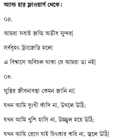
অ্যান্ড হার ফ্লাওয়ার্স থেকে:
০৪.
আমরা সবাই জন্মি অতীব সুন্দর|
সর্ববৃহৎ ট্র্যাজেডি হলো
এ বিশ্বাসে অবিচল থাকা যে আমরা তা নই|
০৮.
সুস্থির জীবনাবস্থা কেমন জানি না|
যখন আমি দুঃখী কাঁদি না, উথলে উঠি;
যখন আমি খুশি হাসি না, উজ্জ্বল হয়ে উঠি;
যখন আমি রেগে যাই চিৎকার করি না, জ্বলে উঠি|