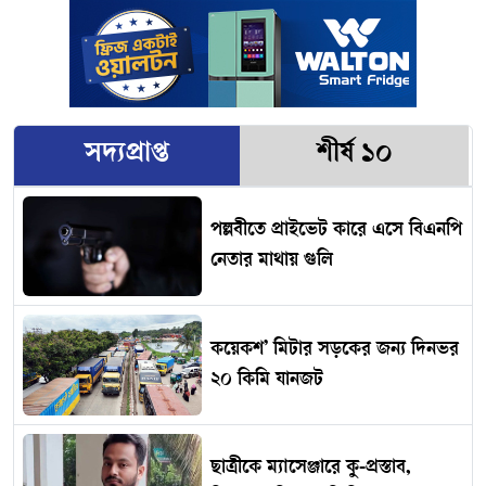
সদ্যপ্রাপ্ত
শীর্ষ ১০
পল্লবীতে প্রাইভেট কারে এসে বিএনপি
নেতার মাথায় গুলি
কয়েকশ’ মিটার সড়কের জন্য দিনভর
২০ কিমি যানজট
ছাত্রীকে ম্যাসেঞ্জারে কু-প্রস্তাব,