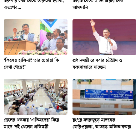
তরুণীর পেট থেকে বেরুলো ইয়াবা,
ভারত থেকে ২ টন টিয়ার শেল
অতঃপর...
আমদানি
‘কিসের হাসিনা? তার চেহারা কি
প্রধানমন্ত্রী রোববার চট্টগ্রাম ও
দেখা গেছে?’
কক্সবাজারে যাচ্ছেন
ছেলের খতনায় ‘এতিমদের’ নিয়ে
রংপুর নগরজুড়ে মাদকের
মাংস-দই খেলেন প্রতিমন্ত্রী
ফেরিওয়ালা, আতঙ্কে অভিভাবকরা