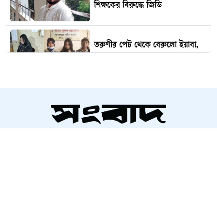
শিক্ষকের বিরুদ্ধে জিডি
তরুণীর পেট থেকে বেরুলো ইয়াবা,
অতঃপর...
ভারত থেকে ২ টন টিয়ার শেল
আমদানি
সম্পাদক ও প্রকাশক
‘কিসের হাসিনা? তার চেহারা কি দেখা
আলতামাশ কবির
গেছে?’
নির্বাহী সম্পাদক
শাহরিয়ার করিম
প্রধান, ডিজিটাল সংস্করণ
ইতালিতে বাংলাদেশ বিমানের ফ্লাইটের
রাশেদ আহমেদ
জরুরি অবতরণ