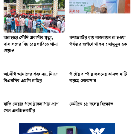
অনাহারে সৌদি প্রবাসীর মৃত্যু,
গণভোটের রায় বাস্তবায়ন না হওয়া
দালালদের বিচারের দাবিতে থানা
পর্যন্ত রাজপথে থাকব : মামুনুল হক
ঘেরাও
আ.লীগ আমাদের শত্রু নয়, মিত্র:
পাটের বাম্পার ফলনের আনন্দ মাটি
বিএনপির এমপি নাছির
করছে লোকসান
বাড়ি ফেরার পথে ট্রাকচাপায় প্রাণ
ফেনীতে ১১ দলের বিক্ষোভ