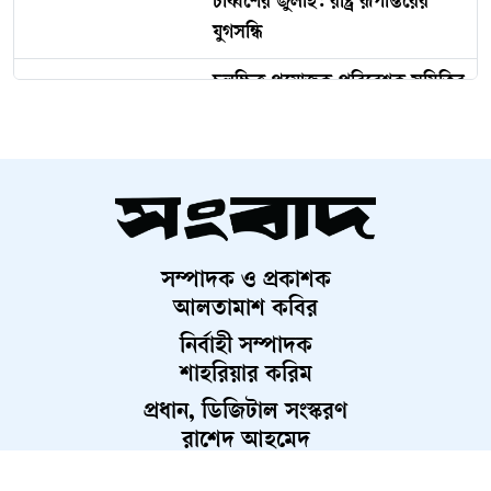
দেড় কোটি পরিবার পাবে কার্ড,
উদ্বোধন ১৬ আগস্ট
চব্বিশের জুলাই: রাষ্ট্র রূপান্তরের
যুগসন্ধি
চলচ্চিত্র প্রযোজক-পরিবেশক সমিতির
নির্বাচন স্থগিত
মুন্সিগঞ্জে সাংবাদিকের বিরুদ্ধে
মামলার প্রতিবাদে ক্ষোভ
রাতের আঁধারে কৃষকের স্বপ্ন শেষ
সম্পাদক ও প্রকাশক
আলতামাশ কবির
অনাহারে সৌদি প্রবাসীর মৃত্যু,
নির্বাহী সম্পাদক
দালালদের বিচারের দাবিতে থানা
শাহরিয়ার করিম