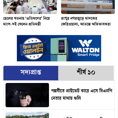
ছেলের খতনায় ‘এতিমদের’ নিয়ে
রংপুর নগরজুড়ে মাদকের
মাংস-দই খেলেন প্রতিমন্ত্রী
ফেরিওয়ালা, আতঙ্কে অভিভাবকরা
সদ্যপ্রাপ্ত
শীর্ষ ১০
পল্লবীতে প্রাইভেট কারে এসে বিএনপি
নেতার মাথায় গুলি