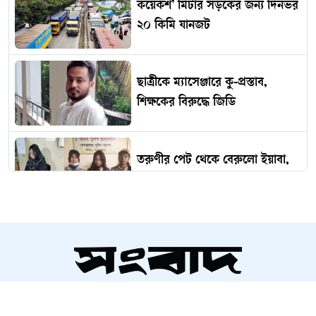
কয়েকশ’ মিটার সড়কের জন্য দিনভর
২০ কিমি যানজট
ছাত্রীকে ম্যাসেঞ্জারে কু-প্রস্তাব,
শিক্ষকের বিরুদ্ধে জিডি
তরুণীর পেট থেকে বেরুলো ইয়াবা,
অতঃপর...
ভারত থেকে ২ টন টিয়ার শেল
আমদানি
সম্পাদক ও প্রকাশক
‘কিসের হাসিনা? তার চেহারা কি দেখা