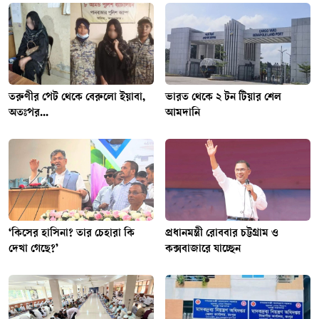
তরুণীর পেট থেকে বেরুলো ইয়াবা,
ভারত থেকে ২ টন টিয়ার শেল
অতঃপর...
আমদানি
‘কিসের হাসিনা? তার চেহারা কি
প্রধানমন্ত্রী রোববার চট্টগ্রাম ও
দেখা গেছে?’
কক্সবাজারে যাচ্ছেন