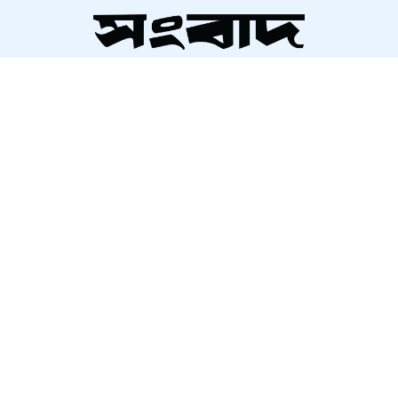
পাকুন্দিয়ায় বাসচাপায় নিহত ২
সম্পাদক ও প্রকাশক
সিলেটে বাস দুর্ঘটনায় তদন্ত কমিটি,
আলতামাশ কবির
নিহতদের পরিবার পাবে ৫ লাখ টাকা
নির্বাহী সম্পাদক
শাহরিয়ার করিম
প্রধান, ডিজিটাল সংস্করণ
মাদকের সঙ্গে আপস নয়, অপরাধীর
রাশেদ আহমেদ
দলীয় পরিচয় নেই : এমপি বাবুল
নারায়ণগঞ্জের উন্নয়নে ৫ সংসদ
সদস্যের ‘নজিরবিহীন ঐক্য’
About Us
Contact Us
Terms And Condition
প্রশংসা কুড়াচ্ছে ‘পাখির বাসা’
Privacy Policy
Advertisement
Career
‘অভিনয়ে আরও সমৃদ্ধ হয়ে সিনেমায়