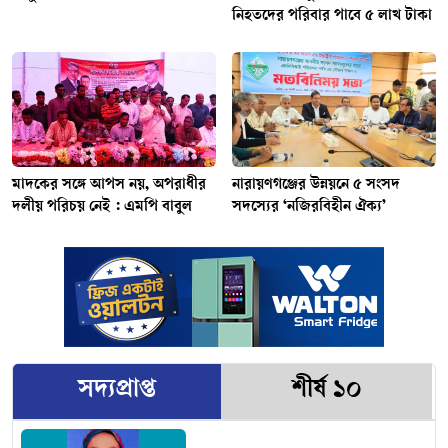
নিহতদের পরিবার পাবে ৫ লাখ টাকা
মাদকের সঙ্গে আপস নয়, অপরাধীর
নারায়ণগঞ্জের উন্নয়নে ৫ সংসদ
দলীয় পরিচয় নেই : এমপি বাবুল
সদস্যের ‘নজিরবিহীন ঐক্য’
সদ্যপ্রাপ্ত
শীর্ষ ১০