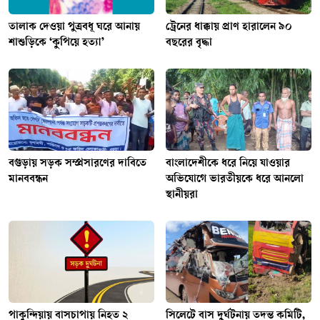
তালাক দেওয়া পুত্রবধূ ঘরে আনায়
ট্রেনের ধাক্কায় প্রাণ হারালেন ৯০
শাশুড়িকে ‘কুপিয়ে হত্যা’
বছরের বৃদ্ধা
বগুড়ায় সড়ক সম্প্রসারণের দাবিতে
বাংলাদেশীকে ধরে নিয়ে যাওয়ার
মানববন্ধন
অভিযোগে ভারতীয়কে ধরে আনলো
স্থানীয়রা
পাকুন্দিয়ায় বাসচাপায় নিহত ২
সিলেটে বাস দুর্ঘটনায় তদন্ত কমিটি,