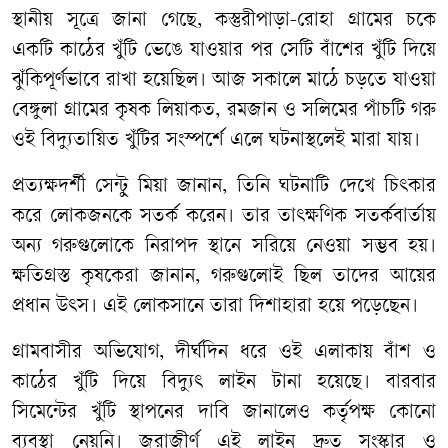
স্থানীয় সূত্রে জানা গেছে, কস্তুরীপাড়া-রোহা গ্রামের চকে
একটি কাঠের খুঁটি ভেঙে যাওয়ার পর সেটি বাঁশের খুঁটি দিয়ে
ঝুঁকিপূর্ণভাবে রাখা হয়েছিল। আজ সকালে মাঠে চড়তে যাওয়া
বেঙ্গুলা গ্রামের কৃষক লিয়াকত, রমজান ও সলিমের পাঁচটি গরু
ওই বিদ্যুতায়িত খুঁটির সংস্পর্শে এলে ঘটনাস্থলেই মারা যায়।
প্রত্যক্ষদর্শী সেন্টু মিয়া জানান, তিনি ঘটনাটি দেখে চিৎকার
করে লোকজনকে সতর্ক করেন। তার তাৎক্ষণিক সতর্কবার্তায়
অন্য গরুগুলোকে নিরাপদ স্থানে সরিয়ে নেওয়া সম্ভব হয়।
ক্ষতিগ্রস্ত কৃষকেরা জানান, গরুগুলোই ছিল তাদের আয়ের
প্রধান উৎস। এই লোকসানে তারা দিশাহারা হয়ে পড়েছেন।
গ্রামবাসীর অভিযোগ, দীর্ঘদিন ধরে ওই এলাকায় বাঁশ ও
কাঠের খুঁটি দিয়ে বিদ্যুৎ লাইন টানা হয়েছে। বারবার
সিমেন্টের খুঁটি স্থাপনের দাবি জানালেও কর্তৃপক্ষ কোনো
ব্যবস্থা নেয়নি। জরাজীর্ণ এই লাইন দ্রুত সংস্কার ও