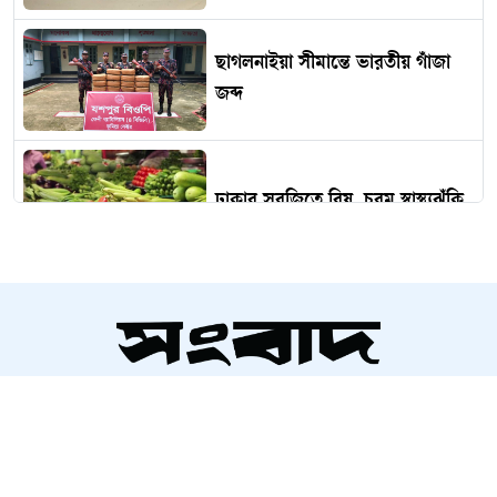
ছাগলনাইয়া সীমান্তে ভারতীয় গাঁজা
জব্দ
ঢাকার সবজিতে বিষ, চরম স্বাস্থ্যঝুঁকি
রাসায়নিকের বদলে প্রাকৃতিক সারের
ব্যবহার বাড়ানোর আহ্বান
সম্পাদক ও প্রকাশক
ল্যাবে তৈরি এআই ভাইরাস:
আলতামাশ কবির
আশীর্বাদ নাকি অভিশাপ
নির্বাহী সম্পাদক