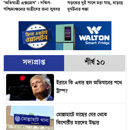
‘অভিযাত্রী এক্সপ্রেস’ : দক্ষিণ-
সড়কের দুই পাশে মরা গাছ, বাড়ছে
পশ্চিমাঞ্চলের যাত্রীদের জন্য সুখবর
দুর্ঘটনার শঙ্কা
সদ্যপ্রাপ্ত
শীর্ষ ১০
ইরানে কি এবার স্থল অভিযানের পথে
ট্রাম্প?
মোল্লাহাটে মাছের ঘের থেকে
কিশোরীর মরদেহ উদ্ধার