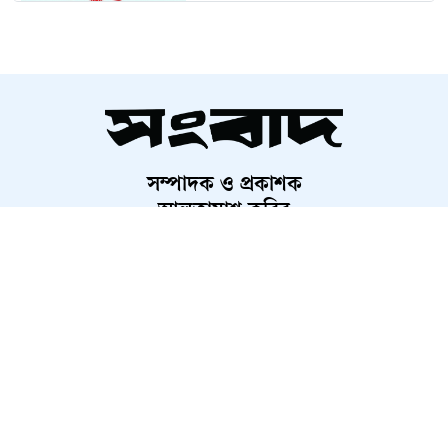
প্রত্যাহার
দেড় কোটি পরিবার পাবে কার্ড,
উদ্বোধন ১৬ আগস্ট
সম্পাদক ও প্রকাশক
চব্বিশের জুলাই: রাষ্ট্র রূপান্তরের
আলতামাশ কবির
যুগসন্ধি
নির্বাহী সম্পাদক
শাহরিয়ার করিম
প্রধান, ডিজিটাল সংস্করণ
চলচ্চিত্র প্রযোজক-পরিবেশক সমিতির
রাশেদ আহমেদ
নির্বাচন স্থগিত
মুন্সিগঞ্জে সাংবাদিকের বিরুদ্ধে
মামলার প্রতিবাদে ক্ষোভ