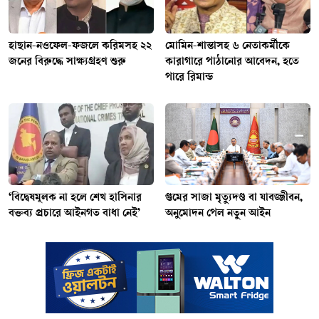
হাছান-নওফেল-ফজলে করিমসহ ২২
মোমিন-শান্তাসহ ৬ নেতাকর্মীকে
জনের বিরুদ্ধে সাক্ষ্যগ্রহণ শুরু
কারাগারে পাঠানোর আবেদন, হতে
পারে রিমান্ড
‘বিদ্বেষমূলক না হলে শেখ হাসিনার
গুমের সাজা মৃত্যুদণ্ড বা যাবজ্জীবন,
বক্তব্য প্রচারে আইনগত বাধা নেই’
অনুমোদন পেল নতুন আইন