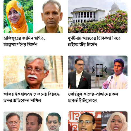
হাফিজুরের জামিন স্থগিত,
দুর্ঘটনায় আহতের চিকিৎসা দিতে
আত্মসমর্পণের নির্দেশ
হাইকোর্টের নির্দেশ
জাফর ইকবালসহ ৮ জনের বিরুদ্ধে
ওবায়দুল কাদের-সাদ্দামের কল
তদন্ত প্রতিবেদন দাখিল
রেকর্ড ট্রাইব্যুনালে