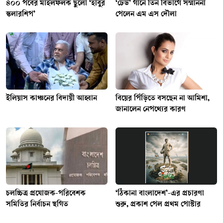
৪০০ পর্বের মাইলফলক ছুঁলো ‘হাবুর
‘ঢেউ’ গানে তিন বিভাগে সম্মাননা
স্কলারশিপ’
পেলেন এম এস দৌলা
ইলিয়াস কাঞ্চনের বিদায়ী আহ্বান
বিয়ের পিঁড়িতে বসছেন না আমিশা,
জানালেন নেপথ্যের কারণ
চলচ্চিত্র প্রযোজক-পরিবেশক
‘ঠিকানা বাংলাদেশ’-এর প্রচারণা
সমিতির নির্বাচন স্থগিত
শুরু, প্রকাশ পেল প্রথম পোস্টার