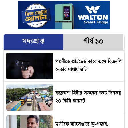
সদ্যপ্রাপ্ত
শীর্ষ ১০
পল্লবীতে প্রাইভেট কারে এসে বিএনপি
নেতার মাথায় গুলি
কয়েকশ’ মিটার সড়কের জন্য দিনভর
২০ কিমি যানজট
ছাত্রীকে ম্যাসেঞ্জারে কু-প্রস্তাব,