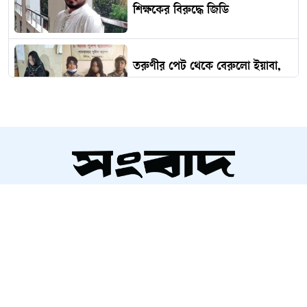
শিক্ষকের বিরুদ্ধে জিডি
তরুণীর পেট থেকে বেরুলো ইয়াবা,
অতঃপর...
ভারত থেকে ২ টন টিয়ার শেল
আমদানি
সম্পাদক ও প্রকাশক
‘কিসের হাসিনা? তার চেহারা কি দেখা
আলতামাশ কবির
গেছে?’
নির্বাহী সম্পাদক
শাহরিয়ার করিম
প্রধান, ডিজিটাল সংস্করণ
ইতালিতে বাংলাদেশ বিমানের ফ্লাইটের
রাশেদ আহমেদ
জরুরি অবতরণ