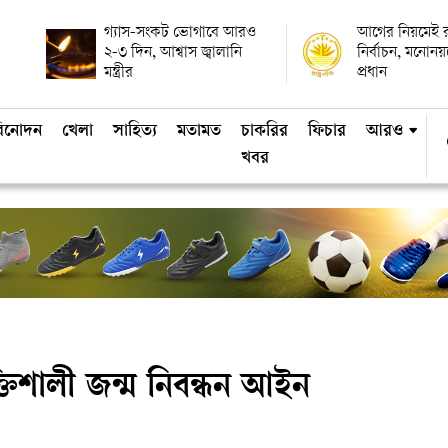
গ্যাস-সংকট ভোগাবে আরও
আগের নিয়মেই রাষ
২-৩ দিন, আশ্বাস জ্বালানি
নির্বাচন, মনোন
মন্ত্রীর
প্রধান
িনোদন
খেলা
সাহিত্য
মতামত
চাকরির
ফিচার
আরও
খবর
্তিশালী জন্ম নিবন্ধন আইন