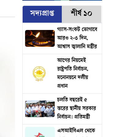
সদ্যপ্রাপ্ত
শীর্ষ ১০
গ্যাস-সংকট ভোগাবে
আরও ২-৩ দিন,
আশ্বাস জ্বালানি মন্ত্রীর
আগের নিয়মেই
রাষ্ট্রপতি নির্বাচন,
মনোনয়নে দলীয়
প্রধান
চলতি বছরেই ৫
স্তরের স্থানীয় সরকার
নির্বাচন: প্রতিমন্ত্রী
এসআইবিএল থেকে