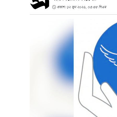
প্রকাশ: ১২ জুন ২০২৬, ০৩:৫৫ পিএম