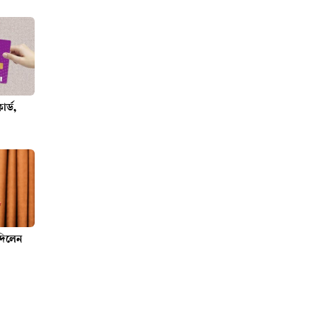
র্ড,
 দিলেন