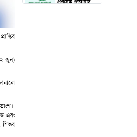
প্রশাসক প্রত্যাহার
দেড় কোটি পরিবার
পাবে কার্ড, উদ্বোধন
১৬ আগস্ট
রাপ্তির
চব্বিশের জুলাই: রাষ্ট্র
১২ জুন)
রূপান্তরের যুগসন্ধি
জানানো
চলচ্চিত্র প্রযোজক-
পরিবেশক সমিতির
 শতাংশ।
নির্বাচন স্থগিত
ড়ে এবং
, শিশুর
মুন্সিগঞ্জে সাংবাদিকের