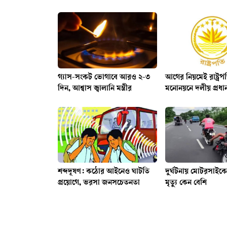
গ্যাস-সংকট ভোগাবে আরও ২-৩
আগের নিয়মেই রাষ্ট্রপত
দিন, আশ্বাস জ্বালানি মন্ত্রীর
মনোনয়নে দলীয় প্রধা
শব্দদূষণ: কঠোর আইনেও ঘাটতি
দুর্ঘটনায় মোটরসাই
প্রয়োগে, ভরসা জনসচেতনতা
মৃত্যু কেন বেশি