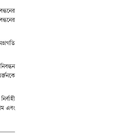
বিরুদ্ধে মামলার
প্রতিবাদে ক্ষোভ
বন্ধনের
বন্ধনের
রাতের আঁধারে
কৃষকের স্বপ্ন শেষ
অগ্রগতি
অনাহারে সৌদি
প্রবাসীর মৃত্যু,
দালালদের বিচারের
নিবন্ধন
দাবিতে থানা ঘেরাও
অর্জনকে
ির্বাহী
্রম এবং