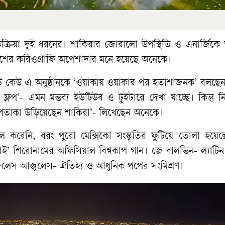
িক্রিয়া দুই ধরনের। শাকিরার জোরালো উপস্থিতি ও এনার্জিকে
ংশের করিওগ্রাফি অপেশাদার মনে হয়েছে অনেকে।
কেউ কেউ এ অনুষ্ঠানকে ‘ওয়াকায় ওয়াকার পর হতাশাজনক’ বলছেন
ফ্লপ’- এমন মন্তব্য ইউটিউব ও টুইটারে দেখা যাচ্ছে। কিন্তু নির
র পতাকা উড়িয়েছেন শাকিরা’- লিখেছেন অনেকে।
করেনি, বরং পুরো মেক্সিকো সংস্কৃতির ফুটিয়ে তোলা হয়েছে।
ই’ শিরোনামের অফিসিয়াল বিশ্বকাপ গান। জে বালভিন- ল্যাটিন 
ানজেলেস আজুলেস- ঐতিহ্য ও আধুনিক পপের সংমিশ্রণ।