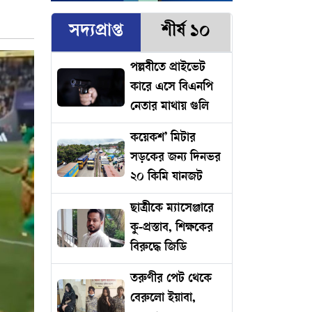
সদ্যপ্রাপ্ত
শীর্ষ ১০
পল্লবীতে প্রাইভেট
কারে এসে বিএনপি
নেতার মাথায় গুলি
কয়েকশ’ মিটার
সড়কের জন্য দিনভর
২০ কিমি যানজট
ছাত্রীকে ম্যাসেঞ্জারে
কু-প্রস্তাব, শিক্ষকের
বিরুদ্ধে জিডি
তরুণীর পেট থেকে
বেরুলো ইয়াবা,