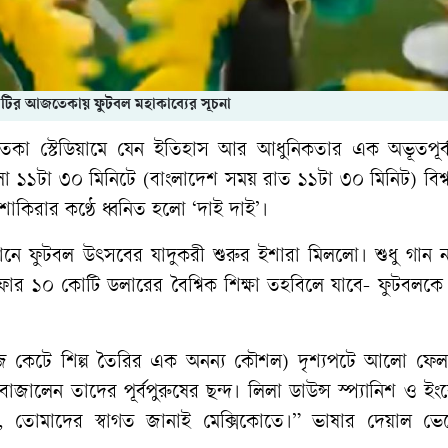
িটির আজতেকায় ফুটবল মহাকাব্যের সূচনা
আজতেকা স্টেডিয়ামে যেন ইতিহাস আর আধুনিকতার এক অভূতপূর্
েলা ১১টা ৩০ মিনিটে (বাংলাদেশ সময় রাত ১১টা ৩০ মিনিট) বিশ
শাকিরার কণ্ঠে ধ্বনিত হলো ‘দাই দাই’।
ই গানে ফুটবল উৎসবের যাদুকরী শুরুর ইশারা মিললো। শুধু গান
ার ১০ কোটি ডলারের বৈশ্বিক শিক্ষা তহবিলে যাবে- ফুটবলকে
জ কেটে শিল্প তৈরির এক অনন্য কৌশল) দৃশ্যপটে আলো ফেলা
 বাজালেন তাদের পূর্বপুরুষের ছন্দ। লিলা ডাউন্স স্প্যানিশ ও ই
নুষ, তোমাদের স্বাগত জানাই মেক্সিকোতে।” ভাষার দেয়াল ভেঙ