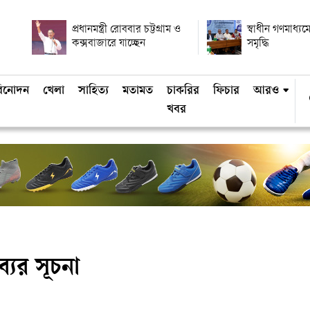
প্রধানমন্ত্রী রোববার চট্টগ্রাম ও
স্বাধীন গণমাধ্যমে
কক্সবাজারে যাচ্ছেন
সমৃদ্ধি
িনোদন
খেলা
সাহিত্য
মতামত
চাকরির
ফিচার
আরও
খবর
ের সূচনা