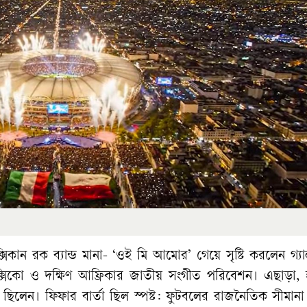
সিকান রক ব্যান্ড মানা- ‘ওই মি আমোর’ গেয়ে সৃষ্টি করলেন গ্য
 মেক্সিকো ও দক্ষিণ আফ্রিকার জাতীয় সংগীত পরিবেশন। এছাড়া,
 ছিলেন। ফিফার বার্তা ছিল স্পষ্ট: ফুটবলের রাজনৈতিক সীমান