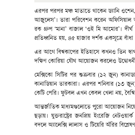
এরপর পরপর মঞ্চ মাতাতে থাকেন ড্যানি ওশেন, জনপ
আজুলেস’। তারা পরিবেশন করেন অফিসিয়াল অ্
রক গ্রুপ ‘মানা’ বাজাল ‘ওই মি আমোর’। দীর্ঘ
প্রতিধ্বনিত হয়, ৪৫ হাজার দর্শক একসূত্রে বাঁধ
এর আগে বিশ্বকাপের ইতিহাসে কখনও তিন স্বাগত
দক্ষিণ কোরিয়া যৌথ আয়োজন করলেও উদ্বোধনী 
মেক্সিকো সিটির পর শুক্রবার (১২ জুন) কানাডার
কানাডিয়ান তারকারা। এরপর শনিবার (১৩ জুন) যুক
কেটি পেরি। ফুটবল এখন কেবল খেলা নয়, বৈশ্বিক
আন্তর্জাতিক মাধ্যমগুলোতে পুরো আয়োজন নিয়ে উচ্
ছড়ায়। যুক্তরাষ্ট্রের জনপ্রিয় ইংরেজি নেটওয়ার্
বদলে অ্যালেক্সি লালাস ও টিয়েরি অঁরির বিশ্লেষণ