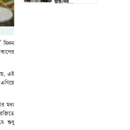
অতঃপর...
ভারত থেকে ২ টন
টিয়ার শেল আমদানি
‘কিসের হাসিনা? তার
ব মিলন
চেহারা কি দেখা
্বকাপের
গেছে?’
 নয়, এই
ইতালিতে বাংলাদেশ
 এগিয়ে
বিমানের ফ্লাইটের
জরুরি অবতরণ
র মধ্য
প্রধানমন্ত্রী রোববার
ংরেজিতে
চট্টগ্রাম ও কক্সবাজারে
ে শুধু
যাচ্ছেন