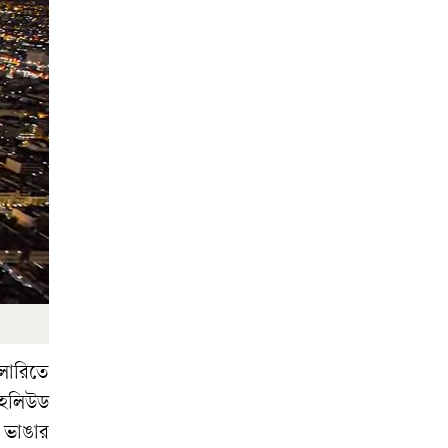
ালারিতে
 হলিউড
া ভাঙার