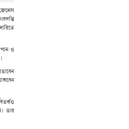
ানজেলেস
বদন্তি
ালারিতে
জাপান ও
র।
মাতাবেন
 থাকবেন
বিতর্কও
নি। তার