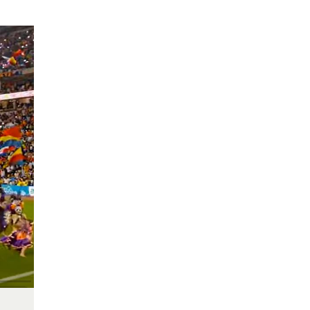
স্বাধীন গণমাধ্যমেই
গণতন্ত্রের সমৃদ্ধি
ঊর্ধ্বতন কর্মকর্তাদের
নিয়ে অপপ্রচার, সতর্ক
করল পুলিশ