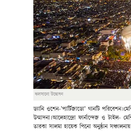
ঝলসানো উদ্বোধন
ড্যানি ওশেন-’পার্টিজাডো’ গানটি পরিবেশন।মেক্
উন্মাদনা।আলেহান্দ্রো ফার্নান্দেজ ও টাইল-
তারকা সালমা হায়েক পিনো অনুষ্ঠান সঞ্চালনায়