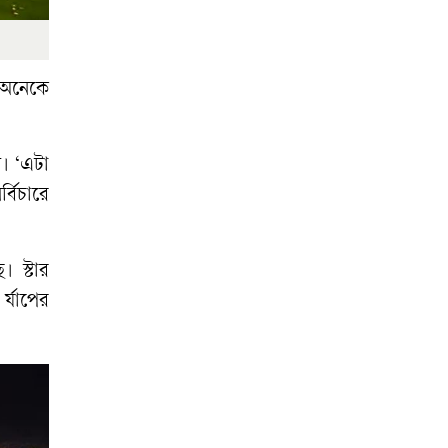
 অনেকে
। ‘এটা
্বিচারে
 স্টার
র্যাপের