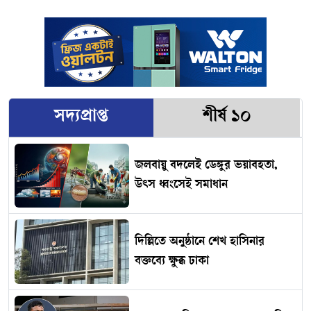
সদ্যপ্রাপ্ত
শীর্ষ ১০
জলবায়ু বদলেই ডেঙ্গুর ভয়াবহতা,
উৎস ধ্বংসেই সমাধান
দিল্লিতে অনুষ্ঠানে শেখ হাসিনার
বক্তব্যে ক্ষুব্ধ ঢাকা