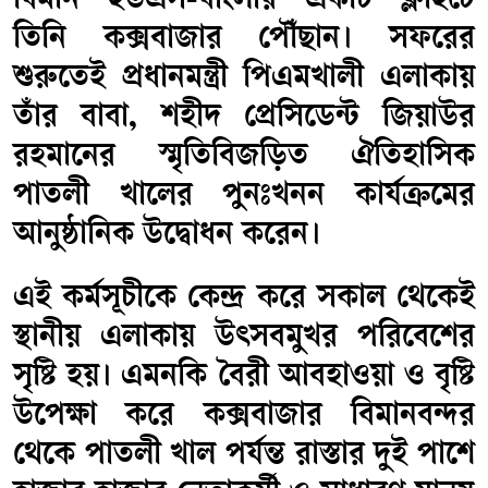
বিমান ইউএস-বাংলার একটি ফ্লাইটে
তিনি কক্সবাজার পৌঁছান। সফরের
শুরুতেই প্রধানমন্ত্রী পিএমখালী এলাকায়
তাঁর বাবা, শহীদ প্রেসিডেন্ট জিয়াউর
রহমানের স্মৃতিবিজড়িত ঐতিহাসিক
পাতলী খালের পুনঃখনন কার্যক্রমের
আনুষ্ঠানিক উদ্বোধন করেন।
এই কর্মসূচীকে কেন্দ্র করে সকাল থেকেই
স্থানীয় এলাকায় উৎসবমুখর পরিবেশের
সৃষ্টি হয়। এমনকি বৈরী আবহাওয়া ও বৃষ্টি
উপেক্ষা করে কক্সবাজার বিমানবন্দর
থেকে পাতলী খাল পর্যন্ত রাস্তার দুই পাশে