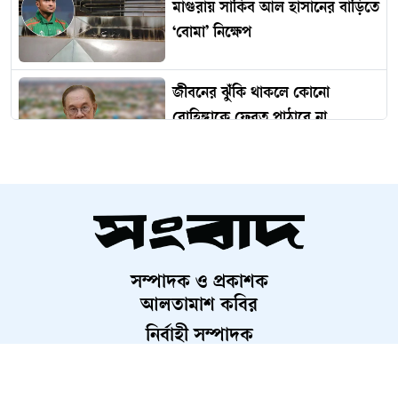
মাগুরায় সাকিব আল হাসানের বাড়িতে
‘বোমা’ নিক্ষেপ
জীবনের ঝুঁকি থাকলে কোনো
রোহিঙ্গাকে ফেরত পাঠাবে না
মালয়েশিয়া
বিদেশ থেকে গণতন্ত্র নস্যাতের ষড়যন্ত্র
চলছে
সম্পাদক ও প্রকাশক
মোমিন-শান্তাসহ ৬ নেতাকর্মীকে
আলতামাশ কবির
কারাগারে পাঠানোর আবেদন, হতে
নির্বাহী সম্পাদক
পারে রিমান্ড
শাহরিয়ার করিম
প্রধান, ডিজিটাল সংস্করণ
ঢাবির বেশ কয়েকজন শিক্ষকের