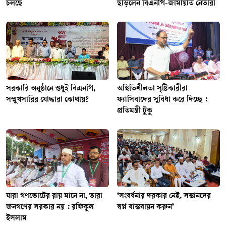
চলছে
ছাড়লেন বিএনপি-জামায়াত নেতারা
সরকারি অনুষ্ঠানে শুধুই বিএনপি,
অস্থিতিশীলতা সৃষ্টিকারীরা
সম্মুখসারির যোদ্ধারা কোথায়?
ফ্যাসিবাদের সুবিধা করে দিচ্ছে :
প্রতিমন্ত্রী টুকু
যারা গণভোটের রায় মানে না, তারা
‘সংবর্ধনার দরকার নেই, সন্তানদের
জনগণের সরকার নয় : রফিকুল
স্বপ্ন বাস্তবায়ন করুন’
ইসলাম