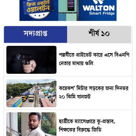
সদ্যপ্রাপ্ত
শীর্ষ ১০
পল্লবীতে প্রাইভেট কারে এসে বিএনপি
নেতার মাথায় গুলি
কয়েকশ’ মিটার সড়কের জন্য দিনভর
২০ কিমি যানজট
ছাত্রীকে ম্যাসেঞ্জারে কু-প্রস্তাব,
শিক্ষকের বিরুদ্ধে জিডি