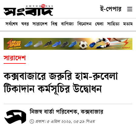
ই-পেপার
সর্বশেষ
খবর
সারাদেশ
বিশ্ব
বাণিজ্য
বিনোদন
খেলা
সাহিত্য
মতামত
সারাদেশ
কক্সবাজারে জরুরি হাম-রুবেলা
টিকাদান কর্মসূচির উদ্বোধন
নিজস্ব বার্তা পরিবেশক, কক্সবাজার
প্রকাশ: ৫ এপ্রিল ২০২৬, ০৫:১৯ পিএম