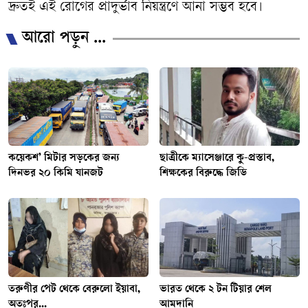
দ্রুতই এই রোগের প্রাদুর্ভাব নিয়ন্ত্রণে আনা সম্ভব হবে।
আরো পড়ুন ...
কয়েকশ’ মিটার সড়কের জন্য
ছাত্রীকে ম্যাসেঞ্জারে কু-প্রস্তাব,
দিনভর ২০ কিমি যানজট
শিক্ষকের বিরুদ্ধে জিডি
তরুণীর পেট থেকে বেরুলো ইয়াবা,
ভারত থেকে ২ টন টিয়ার শেল
অতঃপর...
আমদানি