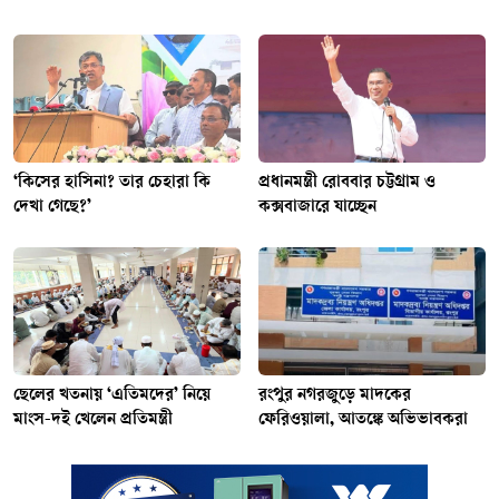
‘কিসের হাসিনা? তার চেহারা কি
প্রধানমন্ত্রী রোববার চট্টগ্রাম ও
দেখা গেছে?’
কক্সবাজারে যাচ্ছেন
ছেলের খতনায় ‘এতিমদের’ নিয়ে
রংপুর নগরজুড়ে মাদকের
মাংস-দই খেলেন প্রতিমন্ত্রী
ফেরিওয়ালা, আতঙ্কে অভিভাবকরা