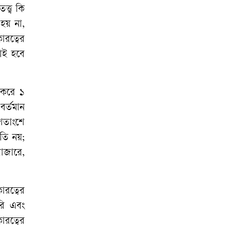
ফিরল বিষধর
্ত্ব কি
পদ্মগোখরা
 হয় না,
ারত্বের
রবীন্দ্রনাথের
নোই হবে
মৃত্যুবার্ষিকীতে নেই
জাতীয় আয়োজন, ক্ষুব্ধ
 করে ১
রবীন্দ্র ভক্তরা
বর্তমান
৩ ব্যাংকের মাধ্যমে
শতাংশে
মিলবে ফ্যামিলি কার্ড
তি নয়;
বাজারে,
ারত্বের
রি এবং
ারত্বের