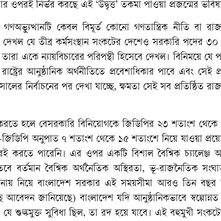
তার ওপরই নির্ভর করছে এই ‘উদ্বৃত্ত’ তকমা পাওয়া প্রজন্মের ভবিষ্
অভ্যুত্থানটি কেবল বিমূর্ত কোনো গণতান্ত্রিক নীতি বা রা
রা দেখল যে তীব্র কর্মসংস্থান সংকটের দেশেও সরকারি পদের ৩
খন তারা একে ন্যায়বিচারের পরিপন্থী হিসেবে দেখল। বিনিময়ে যে প
রাষ্ট্রের আনুষ্ঠানিক অর্থনীতিতে প্রবেশাধিকার পাবে এবং সেই প
লের নির্বাচনের পর দেখা যাচ্ছে, ক্ষমতা সেই সব প্রতিষ্ঠিত র
জন করতে হলে বেসরকারি বিনিয়োগকে জিডিপির ২৩ শতাংশ থেকে 
র-জিডিপি অনুপাত ৭ শতাংশ থেকে ১৫ শতাংশে নিয়ে যাওয়া প্
ই করতে পারেনি। এর ওপর একটি বিশাল বৈশ্বিক চ্যালেঞ্জ 
বে বর্তমান বৈশ্বিক অর্থনৈতিক অস্থিরতা, ভূ-রাজনৈতিক সংঘ
ো বিবেচনায় নিয়ে বাংলাদেশ সরকার এই সময়সীমা আরও তিন বছর 
 আবেদন জানিয়েছে) বাংলাদেশ যদি আনুষ্ঠানিকভাবে স্বল্পোন্ন
ে শুল্কমুক্ত সুবিধা ছিল, তা রদ হয়ে যাবে। এই বহুমুখী সংকটে