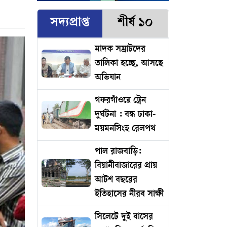
সদ্যপ্রাপ্ত
শীর্ষ ১০
মাদক সম্রাটদের
তালিকা হচ্ছে, আসছে
অভিযান
গফরগাঁওয়ে ট্রেন
দুর্ঘটনা : বন্ধ ঢাকা-
ময়মনসিংহ রেলপথ
পাল রাজবাড়ি:
বিয়ানীবাজারের প্রায়
আটশ বছরের
ইতিহাসের নীরব সাক্ষী
সিলেটে দুই বাসের