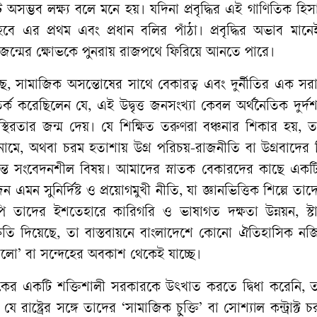
ি অসম্ভব লক্ষ্য বলে মনে হয়। যদিনা প্রবৃদ্ধির এই গাণিতিক হিসা
বে এর প্রথম এবং প্রধান বলির পাঁঠা। প্রবৃদ্ধির অভাব মান
ুণ প্রজন্মের ক্ষোভকে পুনরায় রাজপথে ফিরিয়ে আনতে পারে।
গেছে, সামাজিক অসন্তোষের সাথে বেকারত্ব এবং দুর্নীতির এক স
তর্ক করেছিলেন যে, এই উদ্বৃত্ত জনসংখ্যা কেবল অর্থনৈতিক দুর্দ
থিরতার জন্ম দেয়। যে শিক্ষিত তরুণরা বঞ্চনার শিকার হয়, ত
 নামে, অথবা চরম হতাশায় উগ্র পরিচয়-রাজনীতি বা উগ্রবাদের 
যন্ত সংবেদনশীল বিষয়। আমাদের স্নাতক বেকারদের কাছে একটি ব
এমন সুনির্দিষ্ট ও প্রয়োগমুখী নীতি, যা জ্ঞানভিত্তিক শিল্পে তাদ
পি তাদের ইশতেহারে কারিগরি ও ভাষাগত দক্ষতা উন্নয়ন, স্টা
্রুতি দিয়েছে, তা বাস্তবায়নে বাংলাদেশে কোনো ঐতিহাসিক নজ
ো’ বা সন্দেহের অবকাশ থেকেই যাচ্ছে।
কের একটি শক্তিশালী সরকারকে উৎখাত করতে দ্বিধা করেনি, ত
ষ্ট্রের সঙ্গে তাদের ‘সামাজিক চুক্তি’ বা সোশ্যাল কন্ট্রাক্ট 