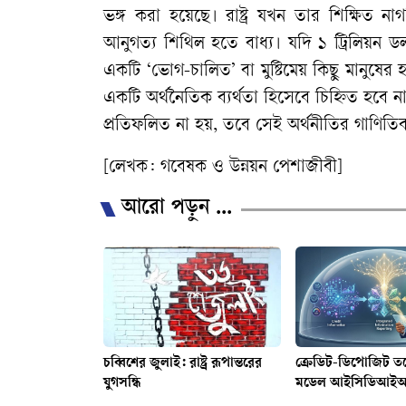
ভঙ্গ করা হয়েছে। রাষ্ট্র যখন তার শিক্ষিত নাগ
আনুগত্য শিথিল হতে বাধ্য। যদি ১ ট্রিলিয়ন 
একটি ‘ভোগ-চালিত’ বা মুষ্টিমেয় কিছু মানুষের
একটি অর্থনৈতিক ব্যর্থতা হিসেবে চিহ্নিত হবে ন
প্রতিফলিত না হয়, তবে সেই অর্থনীতির গাণিতিক 
[লেখক: গবেষক ও উন্নয়ন পেশাজীবী]
আরো পড়ুন ...
চব্বিশের জুলাই: রাষ্ট্র রূপান্তরের
ক্রেডিট-ডিপোজিট তথ্
যুগসন্ধি
মডেল আইসিডিআই