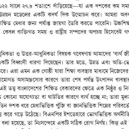
০২২ সালে ২৭.৮ শতাংশে দাঁড়িয়েছে—যা এক দশকের কম সময়ে
র উন্নয়ন মডেলের একটি কদর্য দিক উন্মোচন করে। আমরা অব
 শিক্ষিত মেধার জন্য পর্যাপ্ত জায়গা তৈরি করতে পারেনি। উচ্চশিক
তা কেবল ব্যক্তিগত সময় ও রাষ্ট্রীয় সম্পদের অপচয় হিসেবেই গ
আধুনিকতা ও উত্তর-আধুনিকতা বিষয়ক গবেষণায় আমাদের ‘ব্যর্থ জ
একটি বিধ্বংসী ধারণা দিয়েছেন। তার মতে, উন্নত এবং অতি-ভ
করে। এরা এমন এক গোষ্ঠী যারা শিক্ষা ব্যবস্থার মাধ্যমে নিজেদের
ামোগত অসামঞ্জস্যের কারণে তারা শেষ পর্যন্ত উৎপাদন ব্যবস্থ
ই তত্ত্ব বাংলাদেশের শিক্ষিত বেকারদের ক্ষেত্রে এক নিষ্ঠুর ও নির
িগত কোনো অযোগ্যতা বা ঘাটতির কারণে ব্যর্থ হচ্ছে না; তারা ম
ন দশক ধরে মেধাভিত্তিক পুঁজি বা জ্ঞানভিত্তিক শিল্পের পরিবর্
্তি করে গড়ে উঠেছে। বিএনপির ইশতেহারে ভোগভিত্তিক অর্থনীত
 বলা হয়েছে, তা নিঃসন্দেহে একটি সঠিক রোগ নির্ণয়। কিন্তু এই