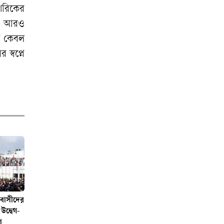
াগরিকের
িয়ে আরও
টি কেবল
স্বপ্নে
্রবাসীদের
উদ্বেগ-
ণ