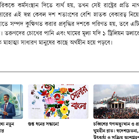
রিককে কর্মসংস্থান দিতে ব্যর্থ হয়, তখন সেই রাষ্ট্রের প্রতি ন
ডলারের এই স্বপ্ন কেবল দশ শতাংশের বেশি স্নাতক বেকারত্ব ন
 হাতে সম্পদ কুক্ষিগত করার প্রবৃদ্ধির দশকে পরিণত হয়, তবে এ
া। তরুণদের চোখের পানি এবং ঘামের মূল্য যদি ১ ট্রিলিয়ন ডলারের 
মাহাত্ম্য সাধারণ মানুষের কাছে অর্থহীন হয়ে পড়বে।
যে নতুন
গুপ্ত ধনের সন্ধানে!
চব্বিশের গণঅভ্যুত্থান ও প
আর
ঘুমহীন রাত: স্বদেশচেতনা, 
উৎকণ্ঠা ও সক্রিয় অংশগ্রহ