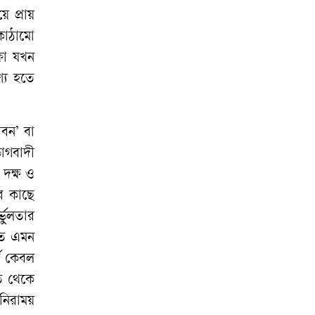
 প্রায়
কাঠামো
্ষা যখন
ণ্য হতে
ীবন’ বা
োগবাদী
 দক্ষ ও
ার কাছে
্ভুলতার
ূলত এমন
তে কেবল
ি থেকে
 নিরাময়