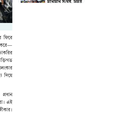
মুখোমুখি সংঘর্ষ, নিহত
৮
রক্তদাতাদের সম্মাননা
ও ফুটবল বিতরণ:
ার ফিরে
সাঘাটা উন্নয়ন সংস্থার
ত করে—
ব্যতিক্রমী উদ্যোগ
চাকরির
যক্তিগত
গ্যাস সরবরাহ
স্বাভাবিক, স্বস্তিতে
অলংকার
ফেনীবাসী
য দিয়ে
চুনারুঘাটে পিকআপ
প্রধান
ভর্তি গাঁজা, গ্রেপ্তার ৩
করা। এই
গীকার।
সাতছড়ির গহীনে