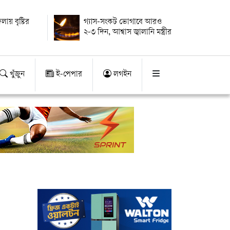
ায় বৃষ্টির
গ্যাস-সংকট ভোগাবে আরও
২-৩ দিন, আশ্বাস জ্বালানি মন্ত্রীর
খুঁজুন
ই-পেপার
লগইন