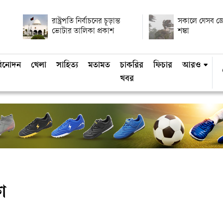
রাষ্ট্রপতি নির্বাচনের চূড়ান্ত
সকালে যেসব জেল
ভোটার তালিকা প্রকাশ
শঙ্কা
িনোদন
খেলা
সাহিত্য
মতামত
চাকরির
ফিচার
আরও
খবর
ষা