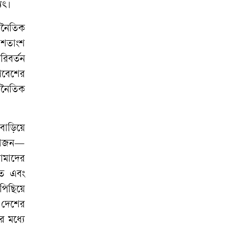
যৎ।
জনৈতিক
০ শতাংশ
রিবর্তন
্রবেশের
াজনৈতিক
বাড়িয়ে
রয়োজন—
আমাদের
াত এবং
পিছিয়ে
ত দেশের
র মধ্যে