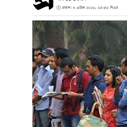
প্রকাশ: ৮ এপ্রিল ২০২৬, ০৫:৫৬ পিএম