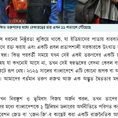
শিক্ষিত তরুণদের মধ্যে বেকারত্বের হার এখন ১১ শতাংশে পৌঁছেছে
বিশেষ ধরনের নিষ্ঠুরতা লুকিয়ে থাকে, যা ইতিহাসের পাতায় বারব
পথে রক্ত ঝরায় এবং একটি প্রবল প্রতাপশালী সরকারকে উৎখা
বপ্ন। কিন্তু পরবর্তী সময়ে যখন সেই একই তরুণদের একটি 
ে হয় যা কখনোই আসে না, তখন সেই স্বপ্নভঙ্গের বেদনা কেবল ব্
ংকটে রূপ নেয়। ২০২৬ সালের বাংলাদেশে এটি কোনো রূপক বা 
। আমাদের বর্তমান তরুণ প্রজন্ম আজ এক অদ্ভুত দ্বৈততার মধ্
যখন নিরঙ্কুশ ও ভূমিধস বিজয় অর্জন করল, তখন তাদের 
লের মধ্যে বাংলাদেশকে ১ ট্রিলিয়ন ডলারের অর্থনীতিতে পরিণত 
েনারেশন জেড বা ‘জেন-জি’-র কাছেই করা একটি রাজনৈতিক অঙ্