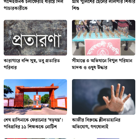
সন্দেহজনক চলাফেরাই ধরিয়ে দিল
গ্রাম পুলিশের ছেলের লালসার শিকার
পাচারকারীকে
শিশু
কারাগারে বন্দি সুস্থ, তবু প্রতারিত
সীমান্তে ৩ অভিযানে বিপুল পরিমান
পরিবার
মাদক ও ওষুধ উদ্ধার
শেখ হাসিনাকে ফেরানোর ‘ষড়যন্ত্র’:
কাজীর বিরুদ্ধে শ্লীলতাহানির
পবিপ্রবির ১১ শিক্ষককে নোটিশ
অভিযোগ, গণধোলাই