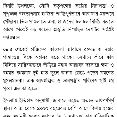
দিনটি উপলক্ষ্যে, সৌদি কর্তৃপক্ষের কঠোর নিরাপত্তা ও
সুশৃঙ্খল ব্যবস্থাপনায় হাজিরা শান্তিপূর্ণভাবে আরাফার ময়দানে
পৌঁছান। ভিড় সামলাতে এবং হাজিদের চলাচল নির্বিঘ্ন করতে
আগে থেকেই বড় ধরনের প্রস্তুতি নিয়েছিল দেশটির সংশ্লিষ্ট
দপ্তরগুলো।
ভোর থেকেই হাজিদের কাফেলা জাবালে রহমত বা দয়ার
পাহাড়ের দিকে অগ্রসর হতে থাকে। সেখানে কাঁধে কাঁধ
মিলিয়ে সারিবদ্ধভাবে দাঁড়িয়ে মহান আল্লাহর দরবারে ক্ষমা ও
রহমত কামনায় দুই হাত তুলে কান্নায় ভেঙে পড়েন সমবেত
মুসলমানরা। এক আধ্যাত্মিক ও ভাবগম্ভীর পরিবেশ সৃষ্টি হয়
পুরো এলাকা জুড়ে।
ইসলামি ইতিহাস অনুযায়ী, জাবালে রহমত অত্যন্ত তাৎপর্যপূর্ণ
স্থান। আজ থেকে ১৪০০ বছরেরও বেশি আগে বিদায় হজের
সময় মহানবী হযরত মুহাম্মদ (সা.) এখানেই তার ঐতিহাসিক