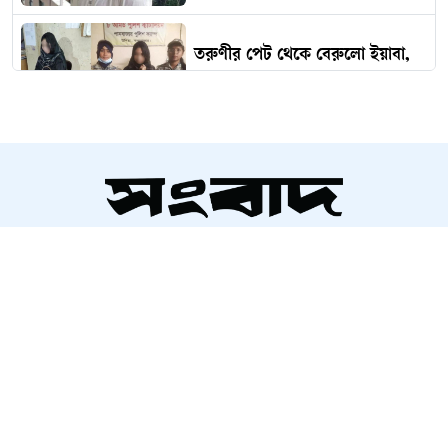
তরুণীর পেট থেকে বেরুলো ইয়াবা,
অতঃপর...
ভারত থেকে ২ টন টিয়ার শেল
আমদানি
সম্পাদক ও প্রকাশক
‘কিসের হাসিনা? তার চেহারা কি দেখা
আলতামাশ কবির
গেছে?’
নির্বাহী সম্পাদক
শাহরিয়ার করিম
প্রধান, ডিজিটাল সংস্করণ
ইতালিতে বাংলাদেশ বিমানের ফ্লাইটের
রাশেদ আহমেদ
জরুরি অবতরণ