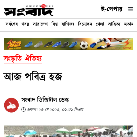
ই-পেপার
সর্বশেষ
খবর
সারাদেশ
বিশ্ব
বাণিজ্য
বিনোদন
খেলা
সাহিত্য
মতামত
সংস্কৃতি-ঐতিহ্য
আজ পবিত্র হজ
সংবাদ ডিজিটাল ডেস্ক
প্রকাশ: ২৬ মে ২০২৬, ০১:৫১ পিএম