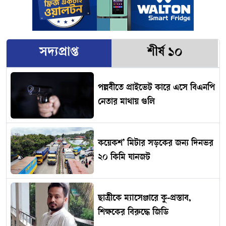
সদ্যপ্রাপ্ত
শীর্ষ ১০
পল্লবীতে প্রাইভেট কারে এসে বিএনপি
নেতার মাথায় গুলি
কয়েকশ’ মিটার সড়কের জন্য দিনভর
২০ কিমি যানজট
ছাত্রীকে ম্যাসেঞ্জারে কু-প্রস্তাব,
শিক্ষকের বিরুদ্ধে জিডি