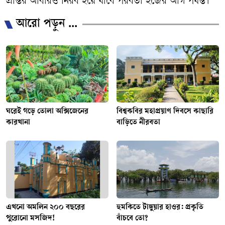
প্রান্তর আবারও নিরব হয়ে যাবে পরবর্তী হজের আগ পর্যন্ত।
আরো পড়ুন ...
ঘরেই গড়ে তোলা অক্সিজেনের
বিশ্বকবির মহাপ্রয়াণ দিবসে কাছারি
কারখানা
বাড়িতে নীরবতা
এখনো অমলিন ২০০ বছরের
হুমকিতে টাঙ্গুয়ার হাওর: প্রকৃতি
পুরোনো মসজিদ!
বাঁচবে তো?