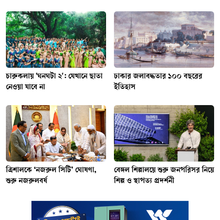
চারুকলায় 'ঘনঘটা ২': যেখানে ছাতা
ঢাকার জলাবদ্ধতার ১০০ বছরের
নেওয়া যাবে না
ইতিহাস
ত্রিশালকে ‘নজরুল সিটি’ ঘোষণা,
বেঙ্গল শিল্পালয়ে শুরু জনপরিসর নিয়ে
শুরু নজরুলবর্ষ
শিল্প ও স্থাপত্য প্রদর্শনী