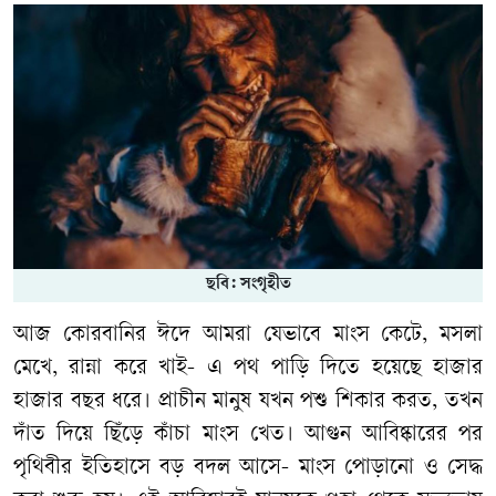
ছবি: সংগৃহীত
আজ কোরবানির ঈদে আমরা যেভাবে মাংস কেটে, মসলা
মেখে, রান্না করে খাই- এ পথ পাড়ি দিতে হয়েছে হাজার
হাজার বছর ধরে। প্রাচীন মানুষ যখন পশু শিকার করত, তখন
দাঁত দিয়ে ছিঁড়ে কাঁচা মাংস খেত। আগুন আবিষ্কারের পর
পৃথিবীর ইতিহাসে বড় বদল আসে- মাংস পোড়ানো ও সেদ্ধ