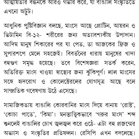
আত্মীয়তার বন্ধনকে আরও গভীর করে, যা বাঙালি সংস্কৃতিতে
এখনো অটুট।
আধুনিক পুষ্টিবিজ্ঞান বলছে, মাংসে আছে প্রোটিন, আয়রন ও
ভিটামিন বি-১২- শরীরের জন্য অত্যাবশ্যকীয় উপাদান।
আদিম মানুষ শিকারের পর যা পেত, তা আজকের ফ্রিজ ও
সুপারশপে মেলে সহজেই। বিবর্তনের ধারায় মানুষের খাদ্য
বহুগুণ সমৃদ্ধ হয়েছে। তবে বিশেষজ্ঞরা সতর্ক করেন,
অতিরিক্ত মাংস খাওয়া স্বাস্থ্যের জন্য ঝুঁকিপূর্ণ। লাল মাংসের
সঙ্গে হৃদরোগ ও কোলেস্টেরলের যোগসূত্র আছে বলে
সাম্প্রতিক গবেষণায় উঠে এসেছে।
সামাজিকতায় বাঙালি কোরবানির মাংস দিয়ে বানায় ‘রোস্ট’,
‘কোচা পাতে’, ‘কিমা’। মনস্তাত্ত্বিকভাবে ‘গরুর মাংস’ শব্দ
শুনলেই বাঙালির চোখ জ্বলজ্বল করে ওঠে- এটা বহু প্রজন্মের
অভ্যাস ও সংস্কৃতির প্রতিফলন। রেসিপি এখন বদলেছে।