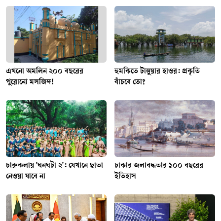
এখনো অমলিন ২০০ বছরের
হুমকিতে টাঙ্গুয়ার হাওর: প্রকৃতি
পুরোনো মসজিদ!
বাঁচবে তো?
চারুকলায় 'ঘনঘটা ২': যেখানে ছাতা
ঢাকার জলাবদ্ধতার ১০০ বছরের
নেওয়া যাবে না
ইতিহাস