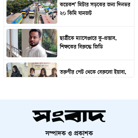
কয়েকশ’ মিটার সড়কের জন্য দিনভর
২০ কিমি যানজট
ছাত্রীকে ম্যাসেঞ্জারে কু-প্রস্তাব,
শিক্ষকের বিরুদ্ধে জিডি
তরুণীর পেট থেকে বেরুলো ইয়াবা,
অতঃপর...
ভারত থেকে ২ টন টিয়ার শেল
আমদানি
সম্পাদক ও প্রকাশক