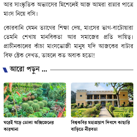
আর সাংস্কৃতিক অভ্যাসের মিশেলেই আজ আমরা রান্নার পাত্রে
মাংস নিয়ে বসি।
কোরবানি যেমন ত্যাগের শিক্ষা দেয়, মাংসের ভাগ-বাটোয়ারা
তেমনি শেখায় মানবিকতা আর সমাজের প্রতি দায়িত্ব।
প্রাচীনকালের কাঁচা মাংসভোজী মানুষ যদি আজকের বাটার
বিফ স্টেক দেখত, তাহলে কত অবাক হতো!
আরো পড়ুন ...
ঘরেই গড়ে তোলা অক্সিজেনের
বিশ্বকবির মহাপ্রয়াণ দিবসে কাছারি
কারখানা
বাড়িতে নীরবতা