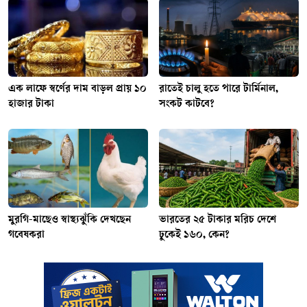
এক লাফে স্বর্ণের দাম বাড়ল প্রায় ১০
রাতেই চালু হতে পারে টার্মিনাল,
হাজার টাকা
সংকট কাটবে?
মুরগি-মাছেও স্বাস্থ্যঝুঁকি দেখছেন
ভারতের ২৫ টাকার মরিচ দেশে
গবেষকরা
ঢুকেই ১৬০, কেন?