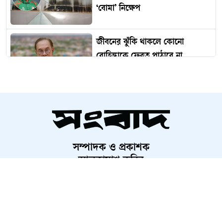
‘বোমা’ নিক্ষেপ
জীবনের ঝুঁকি থাকলে কোনো
রোহিঙ্গাকে ফেরত পাঠাবে না
মালয়েশিয়া
বিদেশ থেকে গণতন্ত্র নস্যাতের ষড়যন্ত্র
চলছে
সম্পাদক ও প্রকাশক
মোমিন-শান্তাসহ ৬ নেতাকর্মীকে
আলতামাশ কবির
কারাগারে পাঠানোর আবেদন, হতে
নির্বাহী সম্পাদক
পারে রিমান্ড
শাহরিয়ার করিম
প্রধান, ডিজিটাল সংস্করণ
ঢাবির বেশ কয়েকজন শিক্ষকের
রাশেদ আহমেদ