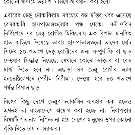
কোর্টের
মাধ্যমে
তল্লাশি
চালিয়ে
জরিমানা
করা
হবে।
এবারের
ডেঙ্গু
মোকাবিলায়
সবচেয়ে
বড়
স্বস্তির
খবর
এসেছে
বেসরকারি
হাসপাতালগুলোর
পক্ষ
থেকে।
ধনী
-
দরিদ্র
নির্বিশেষে
সব
ডেঙ্গু
রোগীর
চিকিৎসায়
এক
বিশাল
মানবিক
হাত
বাড়িয়ে
দিয়েছে
তারা।
হাসপাতালগুলো
তাদের
মোট
সিটের
১০
শতাংশ
ডেঙ্গু
রোগীদের
জন্য
সম্পূর্ণ
ফ্রি
বা
ছাড়
দেওয়ার
সিদ্ধান্ত
নিয়েছে
,
যেখানে
কোনো
ডাক্তার
বা
বেড
চার্জ
দিতে
হবে
না।
এছাড়া
সব
ডেঙ্গু
রোগীর
ল্যাব
ইনভেস্টিগেশনে
(
পরীক্ষা
-
নিরীক্ষা
)
দেওয়া
হবে
৮০
শতাংশ
পর্যন্ত
বিশাল
ছাড়।
বিশ্বের
কিছু
দেশে
ডেঙ্গুর
ভ্যাকসিন
ব্যবহার
করা
হলেও
এখনই
তা
বাংলাদেশে
প্রয়োগ
করা
হচ্ছে
না।
নিরাপত্তার
বিষয়টি
শতভাগ
নিশ্চিত
না
হয়ে
দেশের
মানুষের
ওপর
কোনো
ঝুঁকি
নিতে
চায়
না
সরকার।