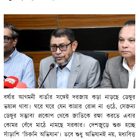
বর্ষার
আগমনী
বার্তার
সঙ্গেই
দরজায়
কড়া
নাড়ছে
ডেঙ্গুর
ভয়াল
থাবা।
ঘরে
ঘরে
যেন
কান্নার
রোল
না
ওঠে
,
সেজন্য
ডেঙ্গুর
সম্ভাব্য
প্রকোপ
থেকে
জাতিকে
রক্ষা
করতে
এবার
কোমর
বেঁধে
মাঠে
নামছে
সরকার।
দেশজুড়ে
শুরু
হচ্ছে
সাঁড়াশি
‘
চিরুনি
অভিযান
’
।
তবে
শুধু
অভিযানই
নয়
,
মধ্যবিত্ত