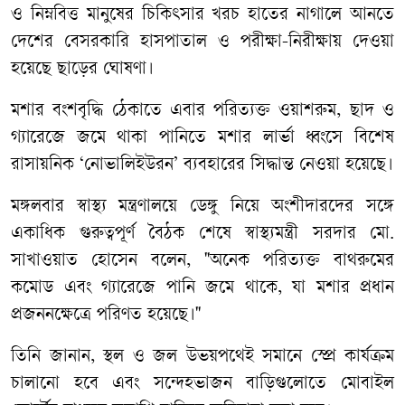
ও
নিম্নবিত্ত
মানুষের
চিকিৎসার
খরচ
হাতের
নাগালে
আনতে
দেশের
বেসরকারি
হাসপাতাল
ও
পরীক্ষা
-
নিরীক্ষায়
দেওয়া
হয়েছে
ছাড়ের
ঘোষণা।
মশার
বংশবৃদ্ধি
ঠেকাতে
এবার
পরিত্যক্ত
ওয়াশরুম
,
ছাদ
ও
গ্যারেজে
জমে
থাকা
পানিতে
মশার
লার্ভা
ধ্বংসে
বিশেষ
রাসায়নিক
‘
নোভালিইউরন
’
ব্যবহারের
সিদ্ধান্ত
নেওয়া
হয়েছে।
মঙ্গলবার
স্বাস্থ্য
মন্ত্রণালয়ে
ডেঙ্গু
নিয়ে
অংশীদারদের
সঙ্গে
একাধিক
গুরুত্বপূর্ণ
বৈঠক
শেষে
স্বাস্থ্যমন্ত্রী
সরদার
মো
.
সাখাওয়াত
হোসেন
বলেন
, "
অনেক
পরিত্যক্ত
বাথরুমের
কমোড
এবং
গ্যারেজে
পানি
জমে
থাকে
,
যা
মশার
প্রধান
প্রজননক্ষেত্রে
পরিণত
হয়েছে।
"
তিনি
জানান
,
স্থল
ও
জল
উভয়পথেই
সমানে
স্প্রে
কার্যক্রম
চালানো
হবে
এবং
সন্দেহভাজন
বাড়িগুলোতে
মোবাইল