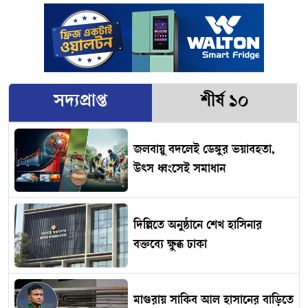
সদ্যপ্রাপ্ত
শীর্ষ ১০
জলবায়ু বদলেই ডেঙ্গুর ভয়াবহতা,
উৎস ধ্বংসেই সমাধান
দিল্লিতে অনুষ্ঠানে শেখ হাসিনার
বক্তব্যে ক্ষুব্ধ ঢাকা
মাগুরায় সাকিব আল হাসানের বাড়িতে