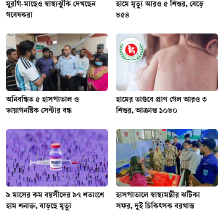
মুরগি-মাছেও স্বাস্থ্যঝুঁকি দেখছেন
হামে মৃত্যু আরও ৫ শিশুর, বেড়ে
গবেষকরা
৮৫৪
অনিবন্ধিত ৫ হাসপাতাল ও
হামের তাণ্ডবে প্রাণ গেল আরও ৩
ডায়াগনস্টিক সেন্টার বন্ধ
শিশুর, আক্রান্ত ১০৮০
৯ মাসের কম বয়সীদের ৯৭ শতাংশে
হাসপাতালে স্বাস্থ্যমন্ত্রীর ঝটিকা
হাম শনাক্ত, বাড়ছে মৃত্যু
সফর, দুই চিকিৎসক বরখাস্ত