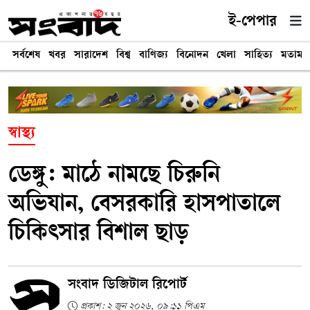
ই-পেপার
সর্বশেষ
খবর
সারাদেশ
বিশ্ব
বাণিজ্য
বিনোদন
খেলা
সাহিত্য
মতামত
স্বাস্থ্য
ডেঙ্গু: মাঠে নামছে চিরুনি
অভিযান, বেসরকারি হাসপাতালে
চিকিৎসার বিশাল ছাড়
সংবাদ ডিজিটাল রিপোর্ট
প্রকাশ: ২ জুন ২০২৬, ০৯:১১ পিএম