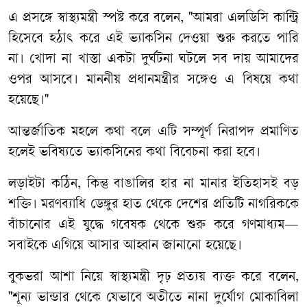
এ
প্রসঙ্গে
স্বাস্থ্যমন্ত্রী
স্পষ্ট
করে
বলেন
, "
আমরা
এলডিসি
কান্ট্রি
হিসেবে
হঠাৎ
করে
এই
ভ্যাকসিন
দেওয়া
শুরু
করতে
পারি
না।
খোদা
না
খাস্তা
একটা
দুর্ঘটনা
ঘটলে
সব
দায়
আমাদের
ওপর
আসবে।
মাননীয়
প্রধানমন্ত্রীর
সঙ্গেও
এ
বিষয়ে
কথা
হয়েছে।
"
আন্তর্জাতিক
মহলে
কথা
বলে
এটি
সম্পূর্ণ
নিরাপদ
প্রমাণিত
হলেই
ভবিষ্যতে
ভ্যাকসিনের
কথা
বিবেচনা
করা
হবে।
লড়াইটা
কঠিন
,
কিন্তু
বাঙালির
হার
না
মানার
ইতিহাসই
বড়
শক্তি।
মরণব্যাধি
ডেঙ্গুর
হাত
থেকে
দেশের
প্রতিটি
নাগরিককে
বাঁচানোর
এই
যুদ্ধে
গবেষক
থেকে
শুরু
করে
গণমাধ্যম
—
সবাইকে
এগিয়ে
আসার
আহ্বান
জানানো
হয়েছে।
বুকভরা
আশা
নিয়ে
স্বাস্থ্যমন্ত্রী
দৃঢ়
প্রত্যয়
ব্যক্ত
করে
বলেন
,
"
শূন্য
ভান্ডার
থেকে
যেভাবে
অতীতে
নানা
দুর্যোগ
মোকাবিলা