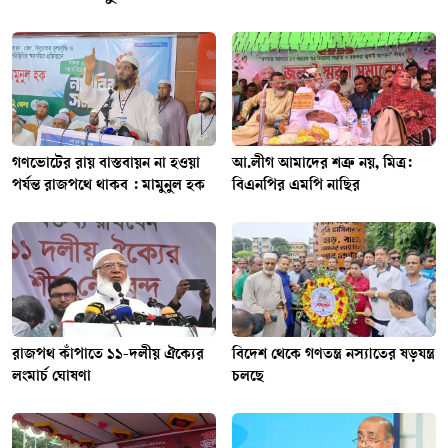
গণভোটের রায় বাস্তবায়ন না হওয়া
আ.লীগ আমাদের শত্রু নয়, মিত্র:
পর্যন্ত রাজপথে থাকব : মামুনুল হক
বিএনপির এমপি নাছির
রাজপথ কাঁপাতে ১১-দলীয় ঐক্যের
বিদেশ থেকে গণতন্ত্র নস্যাতের ষড়যন্ত্র
লংমার্চ ঘোষণা
চলছে