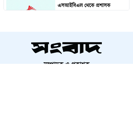
এসআইবিএল থেকে প্রশাসক
প্রত্যাহার
দেড় কোটি পরিবার পাবে কার্ড,
উদ্বোধন ১৬ আগস্ট
সম্পাদক ও প্রকাশক
চব্বিশের জুলাই: রাষ্ট্র রূপান্তরের
আলতামাশ কবির
যুগসন্ধি
নির্বাহী সম্পাদক
শাহরিয়ার করিম
প্রধান, ডিজিটাল সংস্করণ
চলচ্চিত্র প্রযোজক-পরিবেশক সমিতির
রাশেদ আহমেদ
নির্বাচন স্থগিত
মুন্সিগঞ্জে সাংবাদিকের বিরুদ্ধে