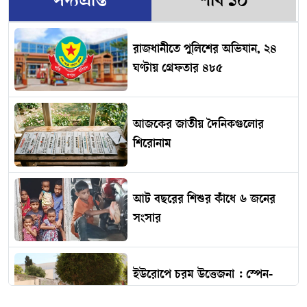
সদ্যপ্রাপ্ত
শীর্ষ ১০
রাজধানীতে পুলিশের অভিযান, ২৪
ঘণ্টায় গ্রেফতার ৪৮৫
আজকের জাতীয় দৈনিকগুলোর
শিরোনাম
আট বছরের শিশুর কাঁধে ৬ জনের
সংসার
ইউরোপে চরম উত্তেজনা : স্পেন-
ইতালি মুখোমুখি অবস্থান