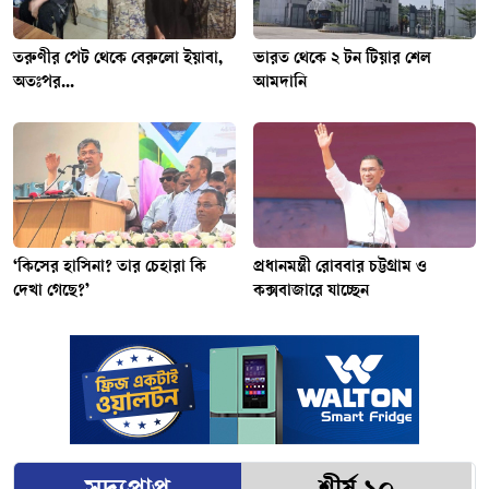
তরুণীর পেট থেকে বেরুলো ইয়াবা,
ভারত থেকে ২ টন টিয়ার শেল
অতঃপর...
আমদানি
‘কিসের হাসিনা? তার চেহারা কি
প্রধানমন্ত্রী রোববার চট্টগ্রাম ও
দেখা গেছে?’
কক্সবাজারে যাচ্ছেন