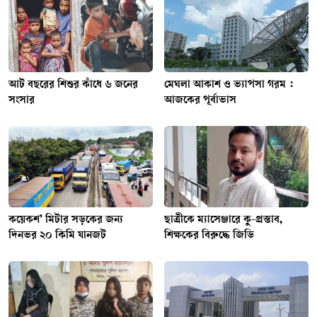
আট বছরের শিশুর কাঁধে ৬ জনের
মেঘলা আকাশ ও ভ্যাপসা গরম :
সংসার
আজকের পূর্বাভাস
কয়েকশ’ মিটার সড়কের জন্য
ছাত্রীকে ম্যাসেঞ্জারে কু-প্রস্তাব,
দিনভর ২০ কিমি যানজট
শিক্ষকের বিরুদ্ধে জিডি