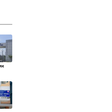
স্বাধীন গণমাধ্যমেই
গণতন্ত্রের সমৃদ্ধি
ঊর্ধ্বতন কর্মকর্তাদের
নিয়ে অপপ্রচার, সতর্ক
করল পুলিশ
শেল