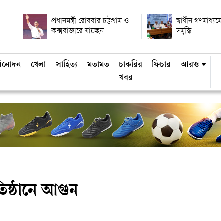
প্রধানমন্ত্রী রোববার চট্টগ্রাম ও
স্বাধীন গণমাধ্যমে
কক্সবাজারে যাচ্ছেন
সমৃদ্ধি
িনোদন
খেলা
সাহিত্য
মতামত
চাকরির
ফিচার
আরও
খবর
তিষ্ঠানে আগুন