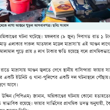
কিট থেকে লাগা আগুনে পুড়ল আসবাবপত্র। ছবিঃ সংবাদ
 অগ্নিকাণ্ডের ঘটনা ঘটেছে। মঙ্গলবার (৯ জুন) দিবাগত রাত ১ ট
া মোড় এলাকার দারুল আতফাল মডেল মাদ্রাসা’য় এই আগুন লাগ
মালামাল পুড়ে প্রায় ৪ লাখ টাকার ক্ষতি হয়েছে বলে প্রাথমিকভা
 রাতে মাদ্রাসায় আগুন জ্বলতে দেখে স্থানীয় বাসিন্দারা ফায়ার সা
ের একটি ইউনিট ও থানা-পুলিশের একটি দল ঘটনাস্থলে পৌঁছায়। 
ত্রণে আসে।
লাল উদ্দিন (পিপিএম) জানান, অগ্নিকাণ্ডের ঘটনায় কোনো হতাহত
স্বাভাবিক রয়েছে। ফায়ার সার্ভিসের প্রাথমিক তদন্ত অনুযায়ী, বৈ