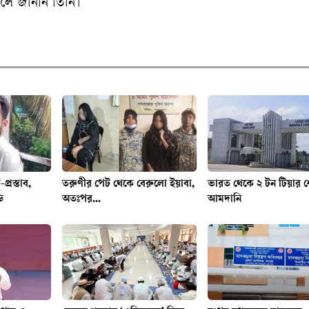
বলে জানান তিনি।
-প্রস্তাব,
তরুণীর পেট থেকে বেরুলো ইয়াবা,
ভারত থেকে ২ টন টিয়ার 
ি
অতঃপর...
আমদানি