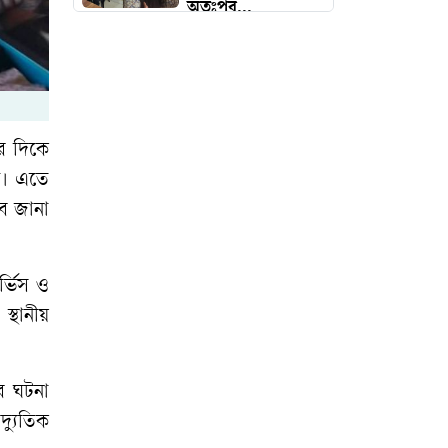
অতঃপর...
ভারত থেকে ২ টন
টিয়ার শেল আমদানি
‘কিসের হাসিনা? তার
ার দিকে
চেহারা কি দেখা
ে। এতে
গেছে?’
বে জানা
ইতালিতে বাংলাদেশ
র্ভিস ও
বিমানের ফ্লাইটের
স্থানীয়
জরুরি অবতরণ
প্রধানমন্ত্রী রোববার
ের ঘটনা
চট্টগ্রাম ও কক্সবাজারে
দ্যুতিক
যাচ্ছেন