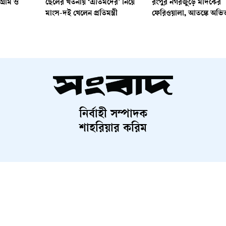
টগ্রাম ও
ছেলের খতনায় ‘এতিমদের’ নিয়ে
রংপুর নগরজুড়ে মাদকের
মাংস-দই খেলেন প্রতিমন্ত্রী
ফেরিওয়ালা, আতঙ্কে অভি
নির্বাহী সম্পাদক
শাহরিয়ার করিম
Contact Us
Terms And Condition
Privacy Policy
Advertisem