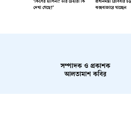
‘কিসের হাসিনা? তার চেহারা কি
প্রধানমন্ত্রী রোববার চট্
দেখা গেছে?’
কক্সবাজারে যাচ্ছেন
সম্পাদক ও প্রকাশক
আলতামাশ কবির
About Us